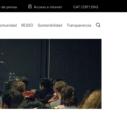
Menu
a de prensa
Acceso a intranet
CAT
|
ESP
|
ENG
search
omunidad
RESSÒ
Sostenibilidad
Transparencia