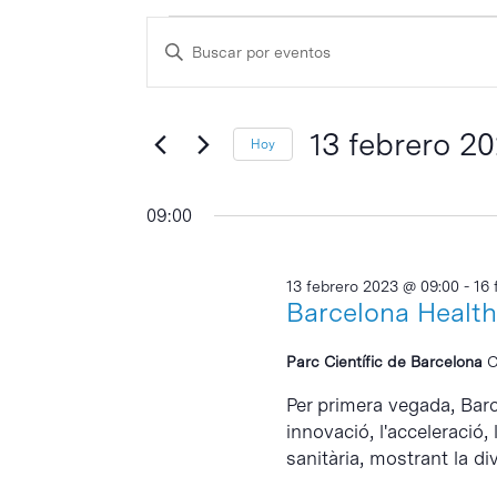
Eventos
Navegación
Escribe
de
en
la
búsqueda
palabra
13
y
clave
13 febrero 2
Hoy
febrero
vistas
Selecciona
de
2023
la
09:00
Eventos
fecha.
13 febrero 2023 @ 09:00
-
16 
Barcelona Healt
Parc Científic de Barcelona
C
Per primera vegada, Bar
innovació, l'acceleració,
sanitària, mostrant la dive