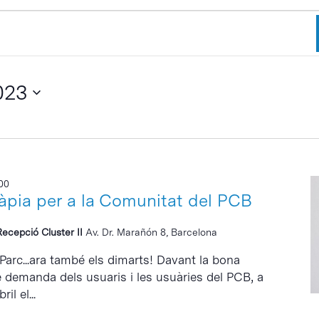
023
00
ràpia per a la Comunitat del PCB
Recepció Cluster II
Av. Dr. Marañón 8, Barcelona
 Parc...ara també els dimarts! Davant la bona
e demanda dels usuaris i les usuàries del PCB, a
il el...