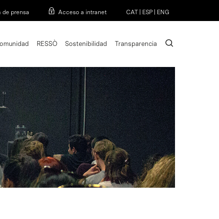
Menu
a de prensa
Acceso a intranet
CAT
|
ESP
|
ENG
search
omunidad
RESSÒ
Sostenibilidad
Transparencia