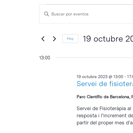
Eventos
Navegación
Escribe
de
en
la
búsqueda
palabra
19
y
clave
19 octubre 2
Hoy
octubre
vistas
Selecciona
de
2023
la
13:00
Eventos
fecha.
19 octubre 2023 @ 13:00
-
17:
Servei de fisiote
Parc Científic de Barcelona, 
Servei de Fisioteràpia al
resposta i l’increment d
partir del proper mes d’abr