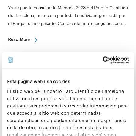
Ya se puede consultar la Memoria 2023 del Parque Científico
de Barcelona, ​​un repaso por toda la actividad generada por
el Parque el año pasado. Como cada año, escogemos una…
Read More
In
PCB
El Parque Científico de Barcelona
Esta página web usa cookies
obsequia con 30 lotes de material
El sitio web de Fundació Parc Científic de Barcelona
utiliza cookies propias y de terceros con el fin de
de laboratorio en centros
gestionar sus preferencias (recordar información para
educativos de máxima
que acceda al sitio web con determinadas
complejidad
características que puedan diferenciar su experiencia
de la de otros usuarios), con fines estadísticos
(analizar cómo interactúa con el sitio web) y para