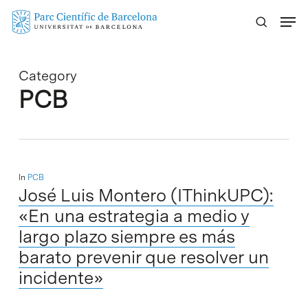
Skip
Menu
to
main
content
Category
PCB
In
PCB
José Luis Montero (IThinkUPC):
«En una estrategia a medio y
largo plazo siempre es más
barato prevenir que resolver un
incidente»