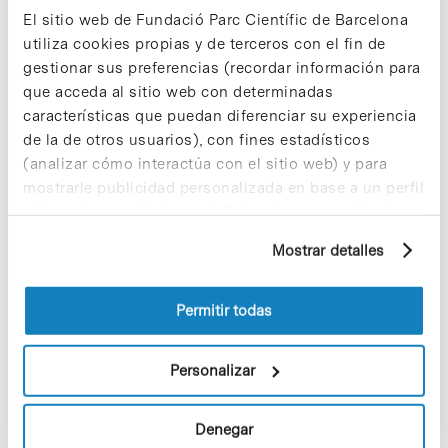
coincidieron con él, tanto profesional como
El sitio web de Fundació Parc Científic de Barcelona
personalmente. El PCB expresa el más sentido
pésame por su pérdida y agradece todo el trabajo
utiliza cookies propias y de terceros con el fin de
que realizó para impulsar la búsqueda de este
gestionar sus preferencias (recordar información para
país.
que acceda al sitio web con determinadas
características que puedan diferenciar su experiencia
» Para más información:
web del IRB Barcelona [+]
de la de otros usuarios), con fines estadísticos
(analizar cómo interactúa con el sitio web) y para
mostrarle publicidad personalizada en base a un perfil
elaborado a partir de sus hábitos de navegación (por
ejemplo, páginas visitadas). Para obtener más
Share
Share
Mostrar detalles
información sobre las cookies puede consultar
la Política de cookies del sitio web.
Permitir todas
Personalizar
Noticias más vistas
Denegar