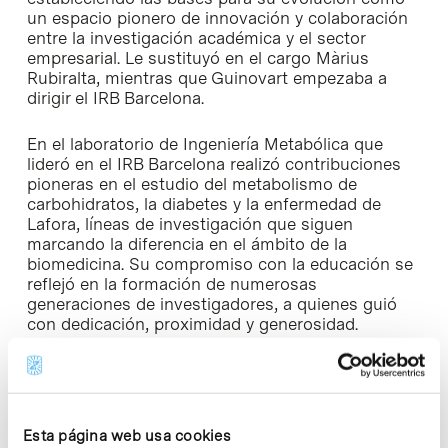
un espacio pionero de innovación y colaboración
entre la investigación académica y el sector
empresarial. Le sustituyó en el cargo Màrius
Rubiralta, mientras que Guinovart empezaba a
dirigir el IRB Barcelona.
En el laboratorio de Ingeniería Metabólica que
lideró en el IRB Barcelona realizó contribuciones
pioneras en el estudio del metabolismo de
carbohidratos, la diabetes y la enfermedad de
Lafora, líneas de investigación que siguen
marcando la diferencia en el ámbito de la
biomedicina. Su compromiso con la educación se
reflejó en la formación de numerosas
generaciones de investigadores, a quienes guió
con dedicación, proximidad y generosidad.
El legado de Joan Guinovart se extiende mucho
más allá de sus cargos oficiales. Su visión,
liderazgo y pasión por la ciencia dejaron una
profunda impronta en todas las personas que
Esta página web usa cookies