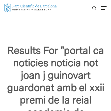
Skip
Menu
to
main
content
Results For
"portal ca
noticies noticia not
joan j guinovart
guardonat amb el xxii
premi de la reial