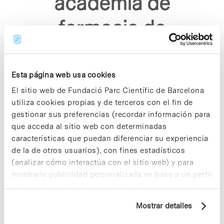
academia de
farmacia de
catalunya"
Esta página web usa cookies
El sitio web de Fundació Parc Científic de Barcelona
utiliza cookies propias y de terceros con el fin de
gestionar sus preferencias (recordar información para
que acceda al sitio web con determinadas
Sorry, no results were found.
características que puedan diferenciar su experiencia
Please try again with different keywords.
de la de otros usuarios), con fines estadísticos
(analizar cómo interactúa con el sitio web) y para
mostrarle publicidad personalizada en base a un perfil
elaborado a partir de sus hábitos de navegación (por
ejemplo, páginas visitadas). Para obtener más
Mostrar detalles
información sobre las cookies puede consultar
la Política de cookies del sitio web.