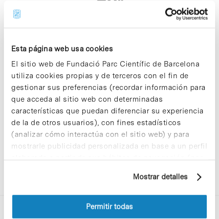
dx"
Esta página web usa cookies
El sitio web de Fundació Parc Científic de Barcelona
utiliza cookies propias y de terceros con el fin de
Sorry, no results were found.
gestionar sus preferencias (recordar información para
Please try again with different keywords.
que acceda al sitio web con determinadas
características que puedan diferenciar su experiencia
de la de otros usuarios), con fines estadísticos
(analizar cómo interactúa con el sitio web) y para
mostrarle publicidad personalizada en base a un perfil
elaborado a partir de sus hábitos de navegación (por
ejemplo, páginas visitadas). Para obtener más
Mostrar detalles
información sobre las cookies puede consultar
la Política de cookies del sitio web.
Permitir todas