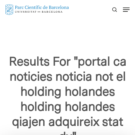
Skip
Menu
to
main
content
Results For
"portal ca
noticies noticia not el
holding holandes
holding holandes
qiajen adquireix stat