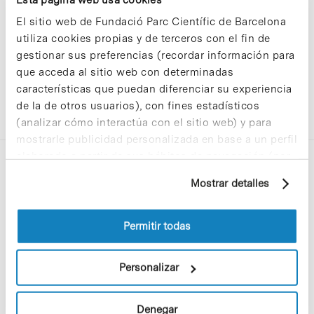
El sitio web de Fundació Parc Científic de Barcelona
utiliza cookies propias y de terceros con el fin de
gestionar sus preferencias (recordar información para
que acceda al sitio web con determinadas
características que puedan diferenciar su experiencia
de la de otros usuarios), con fines estadísticos
(analizar cómo interactúa con el sitio web) y para
mostrarle publicidad personalizada en base a un perfil
elaborado a partir de sus hábitos de navegación (por
ejemplo, páginas visitadas). Para obtener más
Mostrar detalles
información sobre las cookies puede consultar
la Política de cookies del sitio web.
Permitir todas
C/Baldiri Reixac, 4-12 i 15
08028 Barcelona
Personalizar
T. 934 02 90 60
Denegar