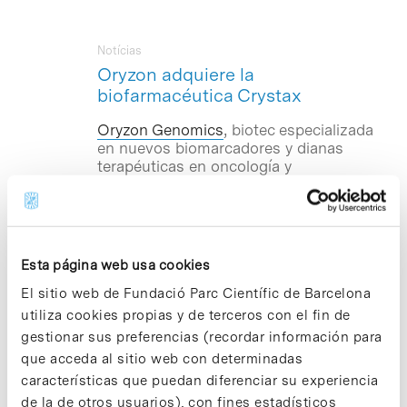
Notícias
Oryzon adquiere la
biofarmacéutica Crystax
Oryzon Genomics
, biotec especializada
en nuevos biomarcadores y dianas
terapéuticas en oncología y
enfermedades neurodegenerativas –con
sede social el Parc Científic de
Barcelona (PCB)–, ha adquirido la
biofarmacéutica
Crystax
Pharmaceuticals
, dedicada a desarrollar
Esta página web usa cookies
nuevas moléculas terapéuticas en
cáncer, ubicada también en el PCB. Esta
El sitio web de Fundació Parc Científic de Barcelona
adquisición se realizará mediante una
utiliza cookies propias y de terceros con el fin de
ampliación de capital en Oryzon
gestionar sus preferencias (recordar información para
suscrita por los accionistas de Crystax,
que acceda al sitio web con determinadas
que aportarán sus acciones y
características que puedan diferenciar su experiencia
conseguirán también el 5,7% del capital
de la biotec compradora La operación
de la de otros usuarios), con fines estadísticos