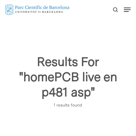
Skip
Menu
to
main
content
Results For
"homePCB live en
p481 asp"
1 results found