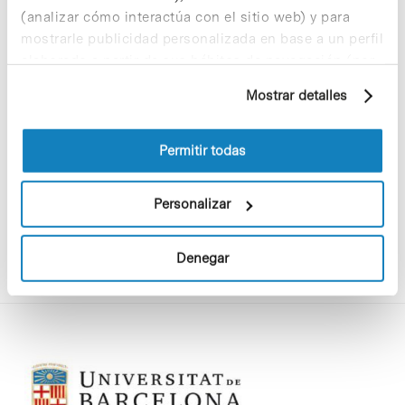
garantiza el empleo de toda la plantilla
(analizar cómo interactúa con el sitio web) y para
de I+D de Crystax y consolida a la
mostrarle publicidad personalizada en base a un perfil
nueva compañía resultante –valorada
elaborado a partir de sus hábitos de navegación (por
en unos 55 millones de euros–, como
ejemplo, páginas visitadas). Para obtener más
uno de los grupos más potentes en
Mostrar detalles
desarrollo de nuevos fármacos en
información sobre las cookies puede consultar
oncología y enfermedades
la Política de cookies del sitio web.
neurodegenerativas de España, con una
Permitir todas
plantilla de 80 investigadores.
Personalizar
Denegar