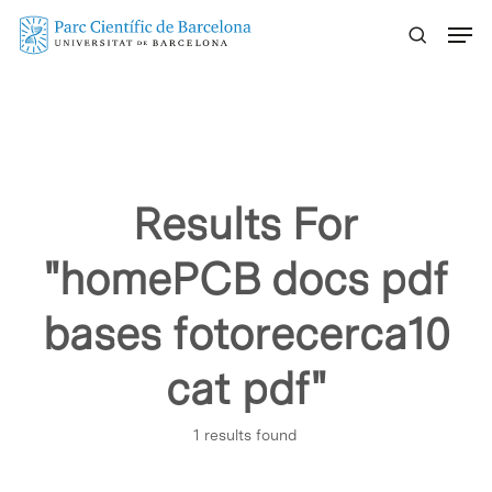
Skip
Menu
to
main
content
Results For
"homePCB docs pdf
bases fotorecerca10
cat pdf"
1 results found