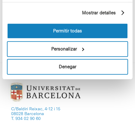
elaborado a partir de sus hábitos de navegación (por
inscripción y presentación de las
imágenes finaliza el próximo 15 de
ejemplo, páginas visitadas). Para obtener más
Mostrar detalles
diciembre.
información sobre las cookies puede consultar
la Política de cookies del sitio web.
Permitir todas
Personalizar
Denegar
C/Baldiri Reixac, 4-12 i 15
08028 Barcelona
T. 934 02 90 60