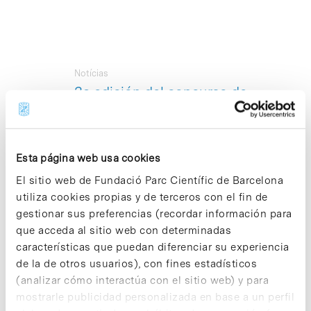
Notícias
3a edición del concurso de
fotografia científica
Fotorecerca
El Parc Científic Barcelona ha puesto en
Esta página web usa cookies
marcha la 3ª edición del Concurso de
Fotografía Científica Fotorecerca, que
El sitio web de Fundació Parc Científic de Barcelona
tiene como objetivo dar a conocer la
utiliza cookies propias y de terceros con el fin de
investigación que se lleva a cabo en el
gestionar sus preferencias (recordar información para
PCB a través de una visión artística. La
que acceda al sitio web con determinadas
participación está abierta a todos los
investigadores e investigadoras
características que puedan diferenciar su experiencia
vinculados al Parc Científic Barcelona, y
de la de otros usuarios), con fines estadísticos
el tema del concurso es la ciencia y la
(analizar cómo interactúa con el sitio web) y para
tecnología en el ámbito del Parc
mostrarle publicidad personalizada en base a un perfil
Científic Barcelona. El plazo para la