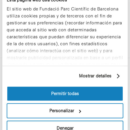
El sitio web de Fundació Parc Científic de Barcelona
utiliza cookies propias y de terceros con el fin de
gestionar sus preferencias (recordar información para
que acceda al sitio web con determinadas
características que puedan diferenciar su experiencia
de la de otros usuarios), con fines estadísticos
(analizar cómo interactúa con el sitio web) y para
mostrarle publicidad personalizada en base a un perfil
elaborado a partir de sus hábitos de navegación (por
ejemplo, páginas visitadas). Para obtener más
Mostrar detalles
información sobre las cookies puede consultar
la Política de cookies del sitio web.
Permitir todas
C/Baldiri Reixac, 4-12 i 15
08028 Barcelona
Personalizar
T. 934 02 90 60
Denegar