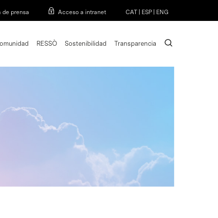
Menu
a de prensa
Acceso a intranet
CAT
|
ESP
|
ENG
search
omunidad
RESSÒ
Sostenibilidad
Transparencia