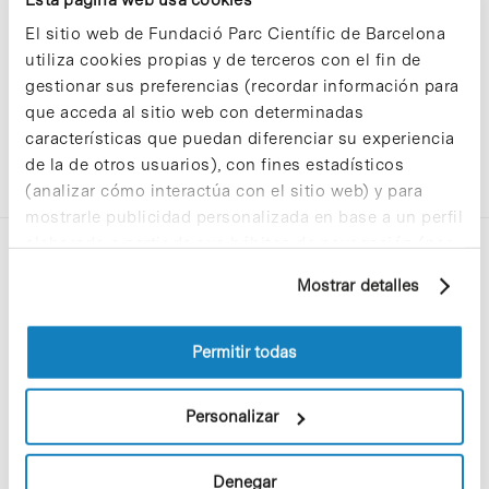
El sitio web de Fundació Parc Científic de Barcelona
utiliza cookies propias y de terceros con el fin de
gestionar sus preferencias (recordar información para
que acceda al sitio web con determinadas
características que puedan diferenciar su experiencia
de la de otros usuarios), con fines estadísticos
(analizar cómo interactúa con el sitio web) y para
mostrarle publicidad personalizada en base a un perfil
elaborado a partir de sus hábitos de navegación (por
ejemplo, páginas visitadas). Para obtener más
Mostrar detalles
información sobre las cookies puede consultar
la Política de cookies del sitio web.
Permitir todas
C/Baldiri Reixac, 4-12 i 15
08028 Barcelona
Personalizar
T. 934 02 90 60
Denegar