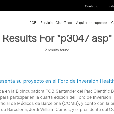
Contacto
Sal
PCB
Servicios Científicos
Alquiler de espacios
C
Results For
"p3047 asp"
2 results found
esenta su proyecto en el Foro de Inversión Healt
da en la Bioincubadora PCB-Santander del Parc Científic B
ara participar en la cuarta edición del Foro de Inversión
 Oficial de Médicos de Barcelona (COMB), y contó con la pr
de Barcelona, Jordi William Carnes, y el presidente del C