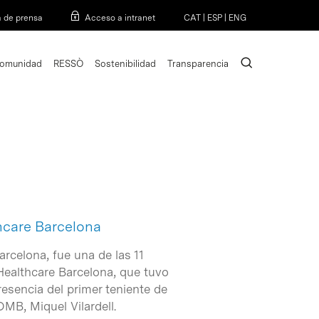
Menu
a de prensa
Acceso a intranet
CAT
|
ESP
|
ENG
search
omunidad
RESSÒ
Sostenibilidad
Transparencia
hcare Barcelona
arcelona, fue una de las 11
 Healthcare Barcelona, que tuvo
esencia del primer teniente de
OMB, Miquel Vilardell.