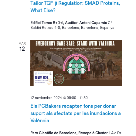
Tailor TGF-β Regulation: SMAD Proteins,
What Else?
Edifici Torres R+D+I, Auditori Antoni Caparrós
C/
Baldiri Reixac 4-8, Barcelona, Barcelona, Espanya
MAR
12
12 noviembre 2024 @ 09:00
-
11:30
Els PCBakers recapten fons per donar
suport als afectats per les inundacions a
València
Parc Científic de Barcelona, Recepció Cluster II
Av. Dr.