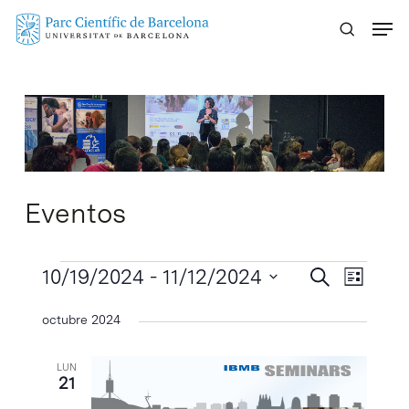
Skip
Menu
to
main
content
Eventos
Eventos
Navegaci
10/19/2024
 - 
11/12/2024
Navega
Buscar
Lista
de
de
Selecciona
octubre 2024
vistas
búsqueda
la
de
y
fecha.
Evento
LUN
vistas
21
de