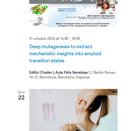
Eventos
21 octubre 2024 @ 14:30
-
16:30
Deep mutagenesis to extract
mechanistic insights into amyloid
transition states
Edifici Cluster I, Aula Fèlix Serratosa
C/ Baldiri Reixac
10-12, Barcelona, Barcelona, Espanya
MAR
22