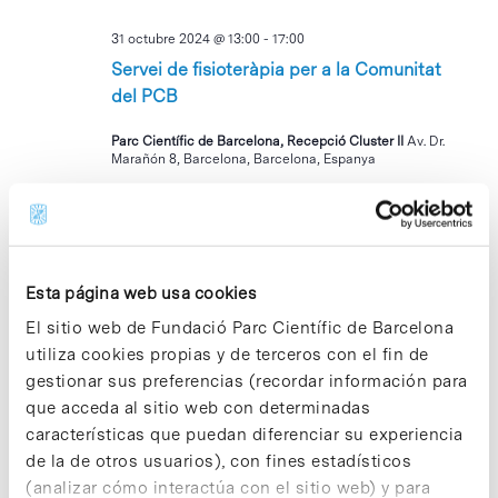
31 octubre 2024 @ 13:00
-
17:00
Servei de fisioteràpia per a la Comunitat
del PCB
Parc Científic de Barcelona, Recepció Cluster II
Av. Dr.
Marañón 8, Barcelona, Barcelona, Espanya
noviembre 2024
MAR
5
Esta página web usa cookies
El sitio web de Fundació Parc Científic de Barcelona
utiliza cookies propias y de terceros con el fin de
gestionar sus preferencias (recordar información para
que acceda al sitio web con determinadas
características que puedan diferenciar su experiencia
de la de otros usuarios), con fines estadísticos
5 noviembre 2024 @ 09:00
-
17:00
(analizar cómo interactúa con el sitio web) y para
Unlocking Early Drug Development