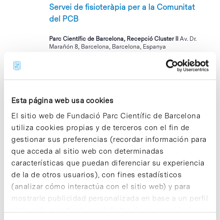
Servei de fisioteràpia per a la Comunitat
del PCB
Parc Científic de Barcelona, Recepció Cluster II
Av. Dr.
Marañón 8, Barcelona, Barcelona, Espanya
MAR
10
Esta página web usa cookies
El sitio web de Fundació Parc Científic de Barcelona
utiliza cookies propias y de terceros con el fin de
gestionar sus preferencias (recordar información para
que acceda al sitio web con determinadas
10 octubre 2023 @ 17:30
-
21:00
características que puedan diferenciar su experiencia
PCBeers: Last Edition 2023
de la de otros usuarios), con fines estadísticos
(analizar cómo interactúa con el sitio web) y para
Parc Científic de Barcelona
Carrer Baldiri Reixac, 10,
mostrarle publicidad personalizada en base a un perfil
Barcelona, Barcelona, Espanya
elaborado a partir de sus hábitos de navegación (por