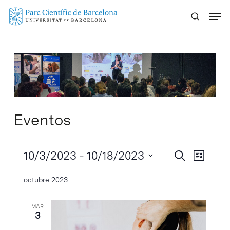
Skip
Menu
to
main
content
Eventos
Eventos
Navegaci
10/3/2023
 - 
10/18/2023
Navega
Buscar
Lista
de
de
Selecciona
octubre 2023
vistas
búsqueda
la
de
y
fecha.
Evento
MAR
vistas
3
de