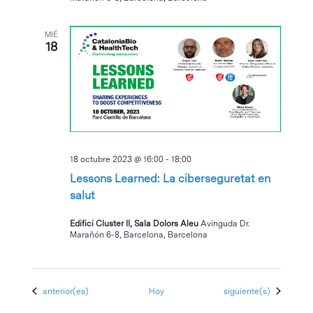
MIÉ
18
18 octubre 2023 @ 16:00
-
18:00
Lessons Learned: La ciberseguretat en
salut
Edifici Cluster II, Sala Dolors Aleu
Avinguda Dr.
Marañón 6-8, Barcelona, Barcelona
Eventos
Eventos
anterior(es)
Hoy
siguiente(s)