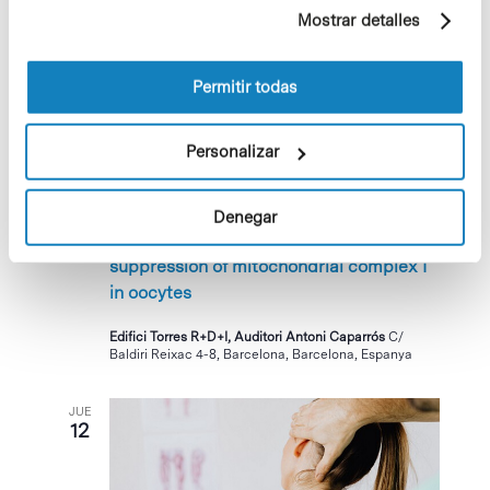
ejemplo, páginas visitadas). Para obtener más
MIÉ
Mostrar detalles
información sobre las cookies puede consultar
11
la Política de cookies del sitio web.
Permitir todas
Personalizar
11 octubre 2023 @ 12:00
-
13:30
Denegar
Staying fit for the next generation:
suppression of mitochondrial complex I
in oocytes
Edifici Torres R+D+I, Auditori Antoni Caparrós
C/
Baldiri Reixac 4-8, Barcelona, Barcelona, Espanya
JUE
12