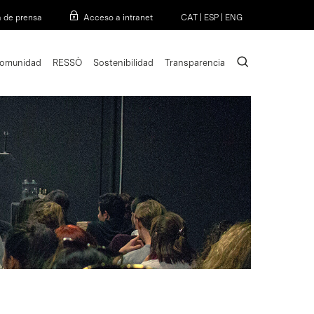
Menu
a de prensa
Acceso a intranet
CAT
|
ESP
|
ENG
search
omunidad
RESSÒ
Sostenibilidad
Transparencia