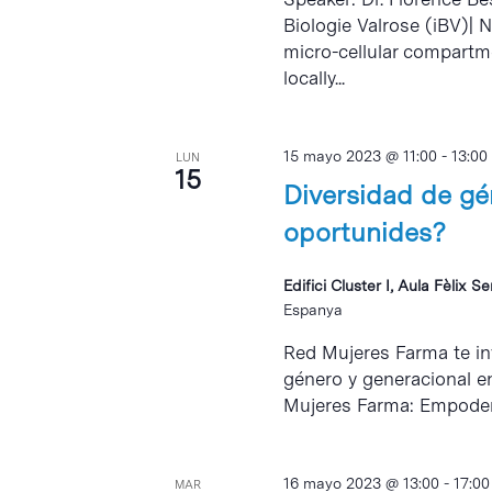
Biologie Valrose (iBV)| 
micro-cellular compartme
locally...
15 mayo 2023 @ 11:00
-
13:00
LUN
15
Diversidad de gé
oportunides?
Edifici Cluster I, Aula Fèlix S
Espanya
Red Mujeres Farma te inv
género y generacional en
Mujeres Farma: Empodera
16 mayo 2023 @ 13:00
-
17:00
MAR