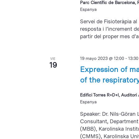
Parc Científic de Barcelona, 
Espanya
Servei de Fisioteràpia al
resposta i l’increment d
partir del proper mes d’abr
19 mayo 2023 @ 12:00
-
13:30
VIE
19
Expression of m
of the respirator
Edifici Torres R+D+I, Auditor
Espanya
Speaker: Dr. Nils-Göran 
Consultant, Department 
(MBB), Karolinska Instit
(CMMS), Karolinska Unive