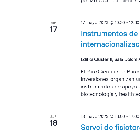
pediatric cancer. NEN is 
17 mayo 2023 @ 10:30
-
12:30
MIÉ
17
Instrumentos de 
internacionalizac
Edifici Cluster II, Sala Dolors
El Parc Cientific de Bar
Inversiones organizan u
instrumentos de apoyo a 
biotecnología y healthtec
18 mayo 2023 @ 13:00
-
17:00
JUE
18
Servei de fisiote