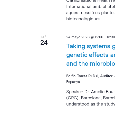
CataloniaBio & HealthTec
International amb el tít
aquest sessió es plante
biotecnològiques...
24 mayo 2023 @ 12:00
-
13:30
MIÉ
24
Taking systems g
genetic effects a
and the microbi
Edifici Torres R+D+I, Auditor
Espanya
Speaker: Dr. Amelie Bau
(CRG), Barcelona, Barcel
understood as the study 