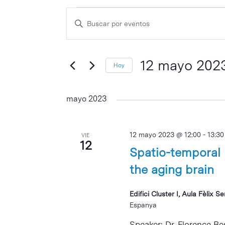
Eventos
Navegación
Escribe
de
la
búsqueda
palabra
y
clave
12 mayo 202
Hoy
vistas
Selecciona
de
la
mayo 2023
Eventos
fecha.
12 mayo 2023 @ 12:00
-
13:30
VIE
12
Spatio-temporal 
the aging brain
Edifici Cluster I, Aula Fèlix S
Espanya
Intro para buscar o ESC per cerrar
Speaker: Dr. Florence Be