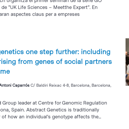
h organitza el primer seminari de la sèrie GO
ol de "UK Life Sciences – Meetthe Expert”. En
jaran aspectes claus per a empreses
enetics one step further: including
rising from genes of social partners
ome
i Antoni Caparrós
C/ Baldiri Reixac 4-8, Barcelona, Barcelona,
d Group leader at Centre for Genomic Regulation
ona, Spain. Abstract Genetics is traditionally
of how an individual's genotype affects the...