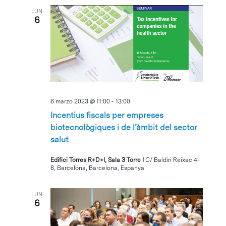
LUN
6
6 marzo 2023 @ 11:00
-
13:00
Incentius fiscals per empreses
biotecnològiques i de l’àmbit del sector
salut
Edifici Torres R+D+I, Sala 3 Torre I
C/ Baldiri Reixac 4-
8, Barcelona, Barcelona, Espanya
LUN
6