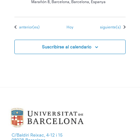
Marañón 8, Barcelona, Barcelona, Espanya
Eventos
Eventos
anterior(es)
Hoy
siguiente(s)
Suscribirse al calendario
C/Baldiri Reixac, 4-12 i 15