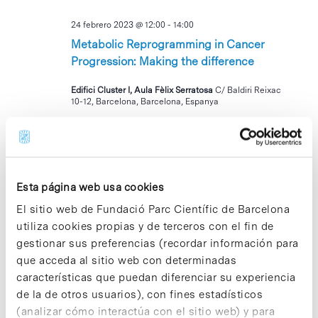
24 febrero 2023 @ 12:00
-
14:00
Metabolic Reprogramming in Cancer
Progression: Making the difference
Edifici Cluster I, Aula Fèlix Serratosa
C/ Baldiri Reixac
10-12, Barcelona, Barcelona, Espanya
MAR
28
Esta página web usa cookies
El sitio web de Fundació Parc Científic de Barcelona
utiliza cookies propias y de terceros con el fin de
gestionar sus preferencias (recordar información para
que acceda al sitio web con determinadas
28 febrero 2023 @ 09:00
-
11:00
características que puedan diferenciar su experiencia
BAKE SALE per recaptar fons per la
de la de otros usuarios), con fines estadísticos
Fundació Noelia
(analizar cómo interactúa con el sitio web) y para