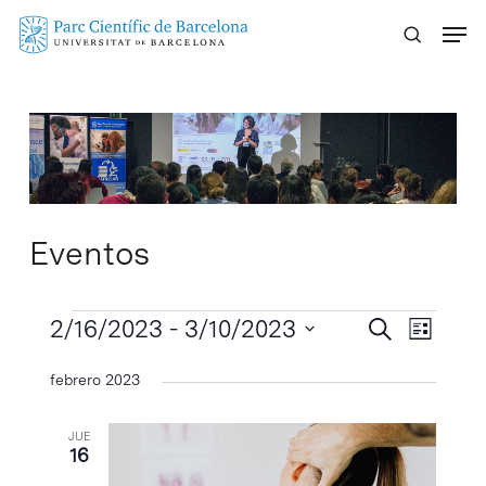
Skip
Menu
to
main
content
Eventos
Eventos
Navegaci
2/16/2023
 - 
3/10/2023
Navega
Buscar
Lista
de
de
Selecciona
febrero 2023
vistas
búsqueda
la
de
y
fecha.
Evento
JUE
vistas
16
de