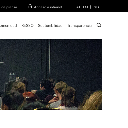
Menu
a de prensa
Acceso a intranet
CAT
|
ESP
|
ENG
search
omunidad
RESSÒ
Sostenibilidad
Transparencia