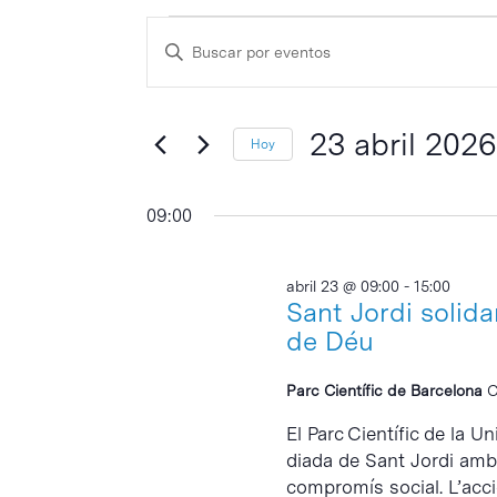
Eventos
Navegación
Escribe
de
en
la
búsqueda
palabra
23
y
clave
23 abril 202
Hoy
abril
vistas
Selecciona
de
2026
la
09:00
Eventos
fecha.
abril 23 @ 09:00
-
15:00
Sant Jordi solida
de Déu
Parc Científic de Barcelona
C
El Parc Científic de la U
diada de Sant Jordi amb 
compromís social. L’acci