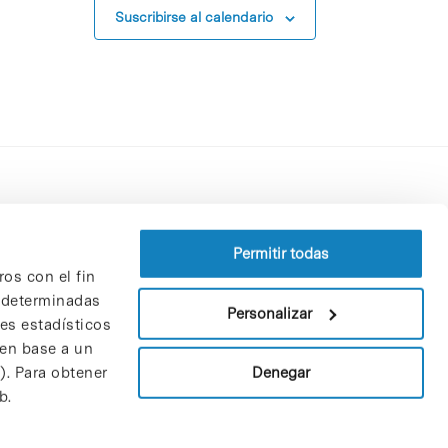
Suscribirse al calendario
Perfil del contratante
Política de privacidad
Permitir todas
ros con el fin
Aviso Legal
n determinadas
Política de cookies
Personalizar
nes estadísticos
Patrones y patrocinadores
 en base a un
Bolsa de trabajo
Denegar
). Para obtener
Contacto
b.