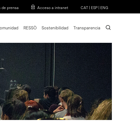
Menu
a de prensa
Acceso a intranet
CAT
|
ESP
|
ENG
search
omunidad
RESSÒ
Sostenibilidad
Transparencia