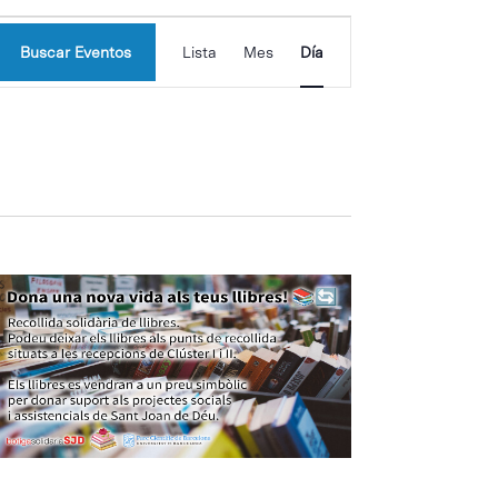
Navegación
Buscar Eventos
Lista
Mes
Día
de
vistas
de
Evento