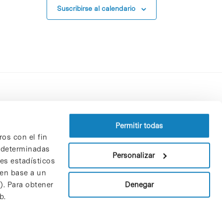
Suscribirse al calendario
Perfil del contratante
Política de privacidad
Permitir todas
ros con el fin
Aviso Legal
n determinadas
Política de cookies
Personalizar
nes estadísticos
Patrones y patrocinadores
 en base a un
Bolsa de trabajo
Denegar
). Para obtener
Contacto
b.