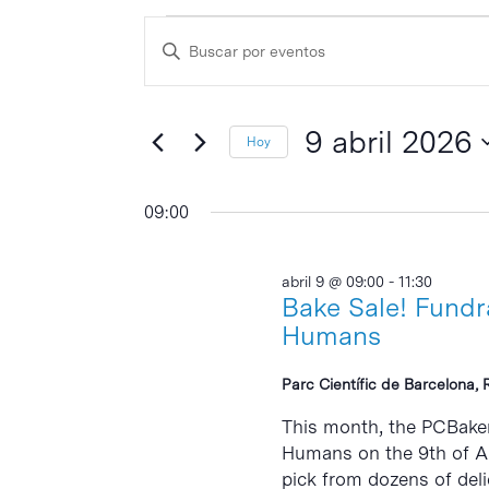
Eventos
Navegación
Escribe
de
en
la
búsqueda
palabra
9
y
clave
9 abril 2026
Hoy
abril
vistas
Selecciona
de
2026
la
09:00
Eventos
fecha.
abril 9 @ 09:00
-
11:30
Bake Sale! Fundr
Humans
Parc Científic de Barcelona, 
This month, the PCBaker
Humans on the 9th of Apr
pick from dozens of delic