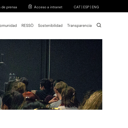
Menu
a de prensa
Acceso a intranet
CAT
|
ESP
|
ENG
search
omunidad
RESSÒ
Sostenibilidad
Transparencia