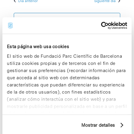
Día anterior
Siguiente día
2025
de
y
fecha.
Evento
vistas
Suscribirse al calendario
de
Eventos
Esta página web usa cookies
El sitio web de Fundació Parc Científic de Barcelona
utiliza cookies propias y de terceros con el fin de
gestionar sus preferencias (recordar información para
que acceda al sitio web con determinadas
características que puedan diferenciar su experiencia
de la de otros usuarios), con fines estadísticos
(analizar cómo interactúa con el sitio web) y para
mostrarle publicidad personalizada en base a un perfil
elaborado a partir de sus hábitos de navegación (por
ejemplo, páginas visitadas). Para obtener más
Mostrar detalles
información sobre las cookies puede consultar