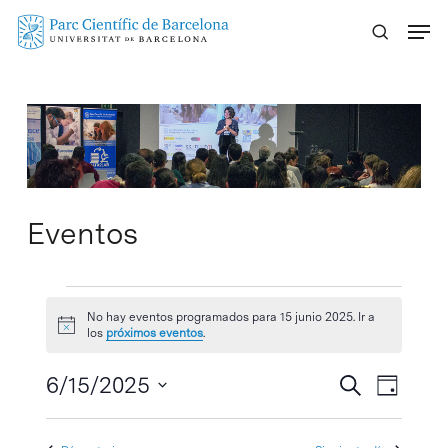
Skip
Menu
to
main
content
Eventos
Eventos
No hay eventos programados para 15 junio 2025. Ir a
Aviso
en
los
próximos eventos
.
15
Navegaci
6/15/2025
Navega
Buscar
Día
de
de
Selecciona
junio
vistas
búsqueda
la