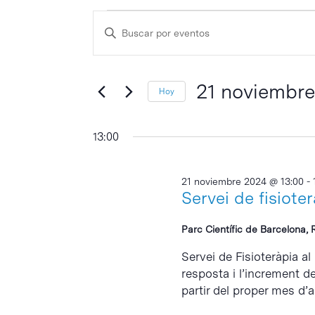
Eventos
Navegación
Escribe
de
en
la
búsqueda
palabra
21
y
clave
21 noviembr
Hoy
noviembre
vistas
Selecciona
de
2024
la
13:00
Eventos
fecha.
21 noviembre 2024 @ 13:00
-
Servei de fisiote
Parc Científic de Barcelona, 
Servei de Fisioteràpia al
resposta i l’increment d
partir del proper mes d’abr