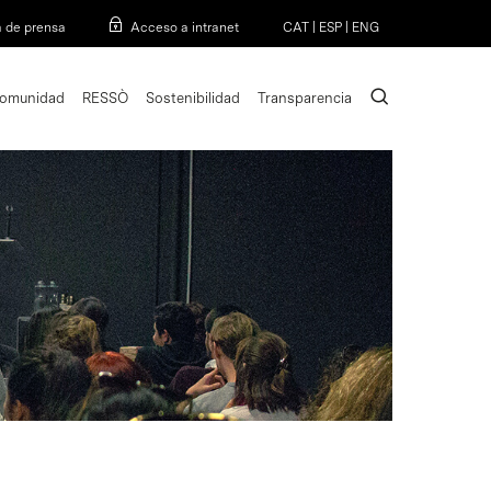
Menu
a de prensa
Acceso a intranet
CAT
|
ESP
|
ENG
search
omunidad
RESSÒ
Sostenibilidad
Transparencia