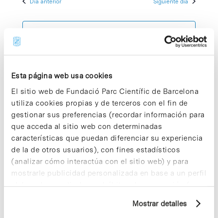
Día anterior
Siguiente día
2024
de
y
fecha.
Evento
vistas
Suscribirse al calendario
de
Eventos
Esta página web usa cookies
El sitio web de Fundació Parc Científic de Barcelona
utiliza cookies propias y de terceros con el fin de
gestionar sus preferencias (recordar información para
que acceda al sitio web con determinadas
características que puedan diferenciar su experiencia
de la de otros usuarios), con fines estadísticos
(analizar cómo interactúa con el sitio web) y para
mostrarle publicidad personalizada en base a un perfil
elaborado a partir de sus hábitos de navegación (por
ejemplo, páginas visitadas). Para obtener más
Mostrar detalles
información sobre las cookies puede consultar