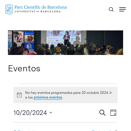
Skip
Menu
to
main
content
Eventos
Eventos
No hay eventos programados para 20 octubre 2024. Ir
Aviso
en
a los
próximos eventos
.
20
Navegaci
10/20/2024
Navega
Buscar
Día
de
de
Selecciona
octubre
vistas
búsqueda
la