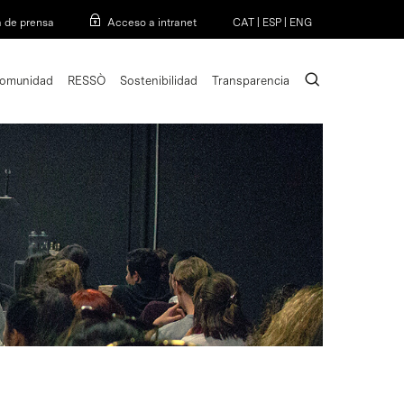
Menu
a de prensa
Acceso a intranet
CAT
|
ESP
|
ENG
search
omunidad
RESSÒ
Sostenibilidad
Transparencia