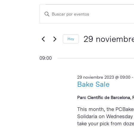
Eventos
Navegación
Escribe
de
en
la
búsqueda
palabra
29
y
clave
29 noviembr
Hoy
noviembre
vistas
Selecciona
de
2023
la
09:00
Eventos
fecha.
29 noviembre 2023 @ 09:00
Bake Sale
Parc Científic de Barcelona, 
This month, the PCBaker
Solidaria on Wednesday 
take your pick from doze