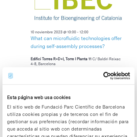
2023
Eventos
10 noviembre 2023 @ 10:00
-
12:00
What can microfluidic technologies offer
during self-assembly processes?
Edifici Torres R+D+I, Torre I Planta 11
C/ Baldiri Reixac
4-8, Barcelona
12:00
Esta página web usa cookies
El sitio web de Fundació Parc Científic de Barcelona
utiliza cookies propias y de terceros con el fin de
gestionar sus preferencias (recordar información para
que acceda al sitio web con determinadas
características que puedan diferenciar su experiencia