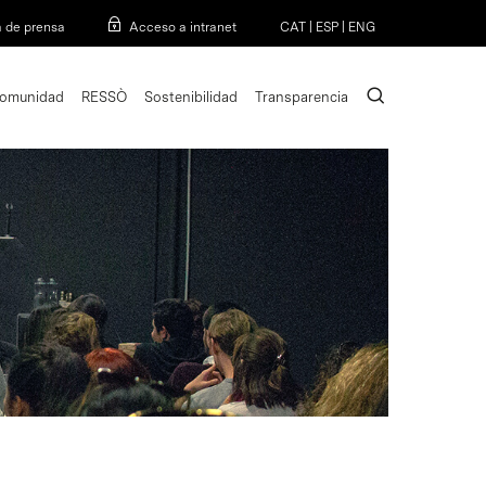
Menu
a de prensa
Acceso a intranet
CAT
|
ESP
|
ENG
search
omunidad
RESSÒ
Sostenibilidad
Transparencia