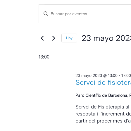
Eventos
Navegación
Escribe
de
en
la
búsqueda
palabra
23
y
clave
23 mayo 202
Hoy
mayo
vistas
Selecciona
de
2023
la
13:00
Eventos
fecha.
23 mayo 2023 @ 13:00
-
17:00
Servei de fisiote
Parc Científic de Barcelona, 
Servei de Fisioteràpia al
resposta i l’increment d
partir del proper mes d’abr