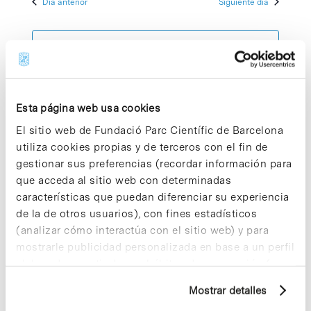
Día anterior
Siguiente día
2023
de
y
fecha.
Evento
vistas
Suscribirse al calendario
de
Eventos
Esta página web usa cookies
El sitio web de Fundació Parc Científic de Barcelona
utiliza cookies propias y de terceros con el fin de
gestionar sus preferencias (recordar información para
que acceda al sitio web con determinadas
características que puedan diferenciar su experiencia
de la de otros usuarios), con fines estadísticos
(analizar cómo interactúa con el sitio web) y para
mostrarle publicidad personalizada en base a un perfil
elaborado a partir de sus hábitos de navegación (por
ejemplo, páginas visitadas). Para obtener más
Mostrar detalles
información sobre las cookies puede consultar