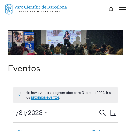
Skip
Menu
to
main
content
Eventos
Eventos
No hay eventos programados para 31 enero 2023. Ir a
Aviso
en
los
próximos eventos
.
31
Navegaci
1/31/2023
Navega
Buscar
Día
de
de
Selecciona
enero
vistas
búsqueda
la