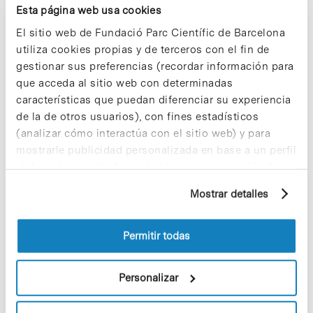
Esta página web usa cookies
-Sistemas de Gestión Medioambiental (ISO
14001, EMAS, KIOTO)
El sitio web de Fundació Parc Científic de Barcelona
-Sistemas de gestión Prevención (OHSAS
utiliza cookies propias y de terceros con el fin de
18001 )
gestionar sus preferencias (recordar información para
-Otros referenciales, Responsabilidad Social
Empresarial (RSC), Tecnologías de la
que acceda al sitio web con determinadas
Información ( ISO 27001), etc.
características que puedan diferenciar su experiencia
de la de otros usuarios), con fines estadísticos
Certificación agroalimentaria:
(analizar cómo interactúa con el sitio web) y para
-ISO 20000, ISO 22000 y/o APPCC, BRC, IFS)
mostrarle publicidad personalizada en base a un perfil
-GLOBALGAP
elaborado a partir de sus hábitos de navegación (por
Certificación energética:
ejemplo, páginas visitadas). Para obtener más
-ISO 50001
Mostrar detalles
información sobre las cookies puede consultar
-Auditorías Energéticas
la Política de cookies del sitio web.
ECLU:
Permitir todas
-Entidad de verificación e inspección
acreditada por ENAC para la obtención de un
«Certificado de Conformidad», requisito
Personalizar
previo a la concesión de la Licencia de
Actividad por parte del ayuntamiento