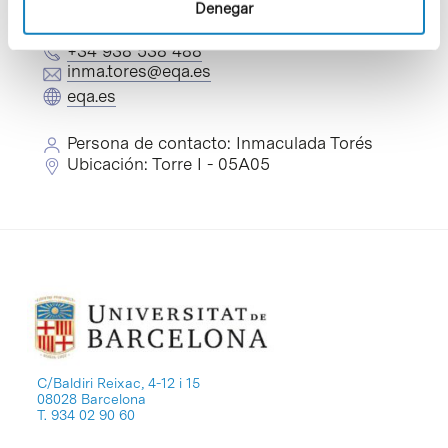
correspondiente.
Denegar
+34 938 538 488
inma.tores@eqa.es
eqa.es
Persona de contacto: Inmaculada Torés
Ubicación: Torre I - 05A05
C/Baldiri Reixac, 4-12 i 15
08028 Barcelona
T. 934 02 90 60