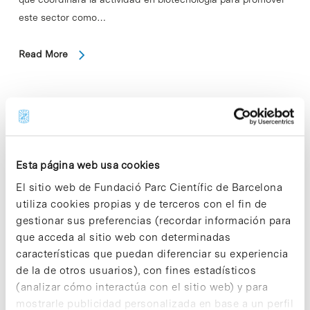
este sector como…
Read More
In
Sin categorizar
Las Plataformas Biotecnológicas
Esta página web usa cookies
Mixtas, primera iniciativa para
El sitio web de Fundació Parc Científic de Barcelona
impulsar la oferta tecnológica del
utiliza cookies propias y de terceros con el fin de
Grupo UB
gestionar sus preferencias (recordar información para
que acceda al sitio web con determinadas
características que puedan diferenciar su experiencia
Las Plataformas Biotecnológicas Mixtas nacen a partir de la
de la de otros usuarios), con fines estadísticos
coordinación de las plataformas de Proteómica, de
(analizar cómo interactúa con el sitio web) y para
Transcriptómica y de Química Fina ubicadas en las
mostrarle publicidad personalizada en base a un perfil