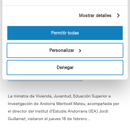
instalaciones de los Servicios Científico-Técnicos de…
elaborado a partir de sus hábitos de navegación (por
ejemplo, páginas visitadas). Para obtener más
Mostrar detalles
Read More
información sobre las cookies puede consultar
la Política de cookies del sitio web.
Permitir todas
Personalizar
In
Sin categorizar
Visita de la ministra de
Investigación de Andorra al Parc
Denegar
Científic de Barcelona
La ministra de Vivienda, Juventud, Eduación Superior e
Investigación de Andorra Meritxell Mateu, acompañada por
el director del Institut d'Estudis Andorrans (IEA) Jordi
Guillamet, visitaron el jueves 16 de febrero…