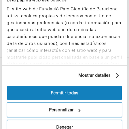
El sitio web de Fundació Parc Científic de Barcelona
utiliza cookies propias y de terceros con el fin de
gestionar sus preferencias (recordar información para
que acceda al sitio web con determinadas
características que puedan diferenciar su experiencia
de la de otros usuarios), con fines estadísticos
(analizar cómo interactúa con el sitio web) y para
mostrarle publicidad personalizada en base a un perfil
elaborado a partir de sus hábitos de navegación (por
ejemplo, páginas visitadas). Para obtener más
Mostrar detalles
información sobre las cookies puede consultar
la Política de cookies del sitio web.
Permitir todas
C/Baldiri Reixac, 4-12 i 15
08028 Barcelona
Personalizar
T. 934 02 90 60
Denegar