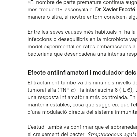
«El nombre de parts prematurs continua augm
més freqüent», assenyala el
Dr. Xavier Escoté
manera o altra, al nostre entorn coneixem alg
Entre les seves causes més habituals hi ha la 
infeccions o desequilibris en la microbiota vag
model experimental en rates embarassades a l
bacteriana que desencadena una intensa respo
Efecte antiinflamatori i modulador del
El tractament també va disminuir els nivells d
tumoral alfa (TNF-α) i la interleucina 6 (IL-6), 
una resposta inflamatòria més controlada. En c
mantenir estables, cosa que suggereix que l’
d’una modulació directa del sistema immunitar
L’estudi també va confirmar que el sobrenedant
el creixement del bacteri
Streptococcus agala