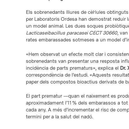
Els sobrenedants lliures de cèl·lules obtingu
per Laboratoris Ordesa han demostrat reduir la
un model animal. Les dues soques probiòtiqu
Lacticaseibacillus paracasei CECT 30660,
van 
rates embarassades sotmeses a un model d’infl
«Hem observat un efecte molt clar i consisten
sobrenedants van presentar una resposta infl
incidència de parts prematurs», explica el
Dr. 
correspondència de l’estudi. «Aquests resultat
paper dels compostos bioactius derivats de ba
El part prematur —quan el naixement es prod
aproximadament l’11 % dels embarassos a tot 
cada any. A més d’incrementar el risc de comp
termini per a la salut del nadó.