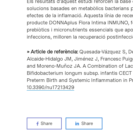
Els resultats d’aquest estudi reforcen la bas
solucions basades en metabòlics bacterians per 
efectes de la inflamació. Aquesta línia de re
producte DONNAplus Flora Intima INMUNO, for
prebiòtics i micronutrients essencials que ap
infeccions, milloren la recuperació postinfecci
» Article de referència:
Quesada-Vázquez S, De 
Alcaide-Hidalgo JM, Jiménez J, Francesc Puig
and Moreno-Muñoz JA. A Combination of Lact
Bifidobacterium longum subsp. infantis CECT
Preterm Birth and Systemic Inflammation in P
10.3390/nu17213429
Share
Share