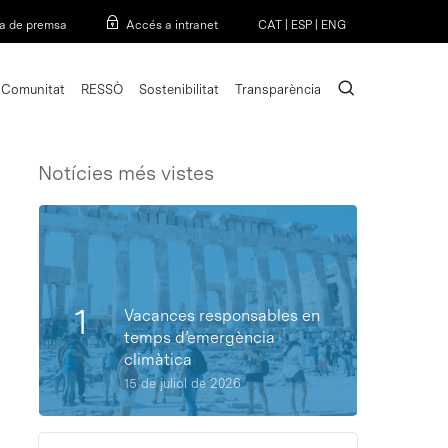
Menu
a de premsa
Accés a intranet
CAT
|
ESP
|
ENG
search
Comunitat
RESSÒ
Sostenibilitat
Transparència
Notícies més vistes
Vacances responsables en
temps d’emergència
climàtica
15 de juliol de 2026