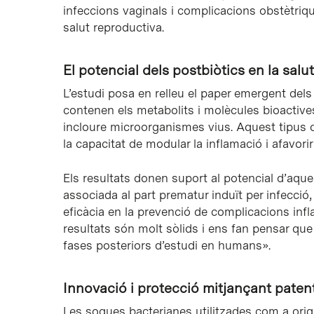
infeccions vaginals i complicacions obstètrique
salut reproductiva.
El potencial dels postbiòtics en la sal
L’estudi posa en relleu el paper emergent del
contenen els metabolits i molècules bioactiv
incloure microorganismes vius. Aquest tipus d
la capacitat de modular la inflamació i afavorir 
Els resultats donen suport al potencial d’aqu
associada al part prematur induït per infecció,
eficàcia en la prevenció de complicacions inf
resultats són molt sòlids i ens fan pensar qu
fases posteriors d’estudi en humans».
Innovació i protecció mitjançant paten
Les soques bacterianes utilitzades com a ori