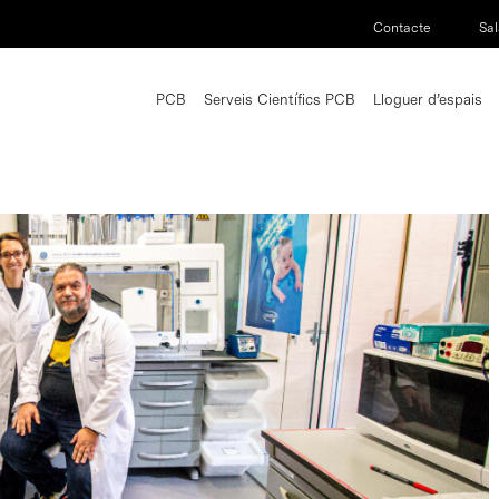
Contacte
Sal
PCB
Serveis Científics PCB
Lloguer d’espais