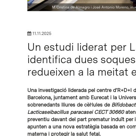
M. Cristina de Almagro i José Antonio Moreno, inv
11.11.2025
Un estudi liderat per 
identifica dues soque
redueixen a la meitat 
Intro per buscar o ESC per tancar
Una investigació liderada pel centre d’R+D+I 
Barcelona, juntament amb Eurecat i la Universi
sobrenedants lliures de cèl·lules de
Bifidobac
Lacticaseibacillus paracasei
CECT 30660
atenu
preventiu davant del part prematur induït per in
apunten a una nova estratègia basada en com
materna i protegir la salut fetal.