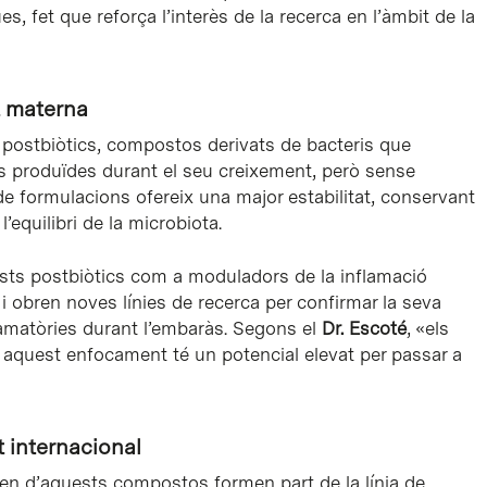
s, fet que reforça l’interès de la recerca en l’àmbit de la
ut materna
s postbiòtics, compostos derivats de bacteris que
es produïdes durant el seu creixement, però sense
e formulacions ofereix una major estabilitat, conservant
l’equilibri de la microbiota.
ests postbiòtics com a moduladors de la inflamació
 i obren noves línies de recerca per confirmar la seva
lamatòries durant l’embaràs. Segons el
Dr. Escoté
, «els
e aquest enfocament té un potencial elevat per passar a
t internacional
gen d’aquests compostos formen part de la línia de