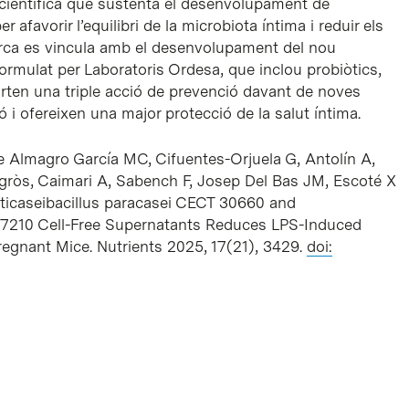
e científica que sustenta el desenvolupament de
afavorir l’equilibri de la microbiota íntima i reduir els
cerca es vincula amb el desenvolupament del nou
mulat per Laboratoris Ordesa, que inclou probiòtics,
orten una triple acció de prevenció davant de noves
ó i ofereixen una major protecció de la salut íntima.
Almagro García MC, Cifuentes-Orjuela G, Antolín A,
gròs, Caimari A, Sabench F, Josep Del Bas JM, Escoté X
icaseibacillus paracasei CECT 30660 and
 7210 Cell-Free Supernatants Reduces LPS-Induced
regnant Mice. Nutrients 2025, 17(21), 3429.
doi: