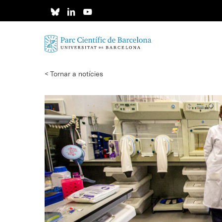
Skip
to
main
content
< Tornar a notícies