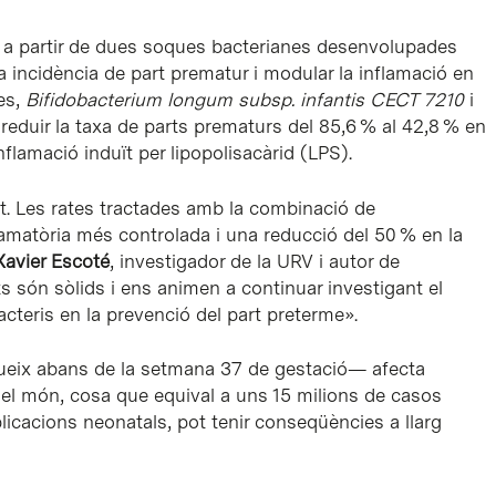
ts a partir de dues soques bacterianes desenvolupades
 incidència de part prematur i modular la inflamació en
es,
Bifidobacterium longum subsp. infantis
CECT 7210
i
reduir la taxa de parts prematurs del 85,6 % al 42,8 % en
amació induït per lipopolisacàrid (LPS).
t. Les rates tractades amb la combinació de
amatòria més controlada i una reducció del 50 % en la
Xavier Escoté
, investigador de la URV i autor de
s són sòlids i ens animen a continuar investigant el
cteris en la prevenció del part preterme».
ueix abans de la setmana 37 de gestació— afecta
el món, cosa que equival a uns 15 milions de casos
licacions neonatals, pot tenir conseqüències a llarg