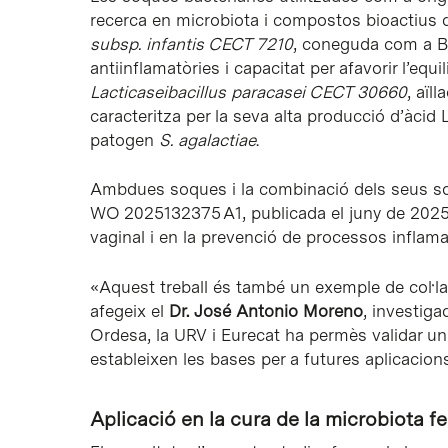
recerca en microbiota i compostos bioactius 
subsp. infantis CECT 7210
, coneguda com a B.
antiinflamatòries i capacitat per afavorir l’equi
Lacticaseibacillus paracasei CECT 30660
, aïl
caracteritza per la seva alta producció d’àcid L-
patogen
S. agalactiae
.
Ambdues soques i la combinació dels seus sob
WO 2025132375 A1, publicada el juny de 2025,
vaginal i en la prevenció de processos inflama
«Aquest treball és també un exemple de col·lab
afegeix el
Dr. José Antonio Moreno
, investiga
Ordesa, la URV i Eurecat ha permès validar u
estableixen les bases per a futures aplicacions
Aplicació en la cura de la microbiota 