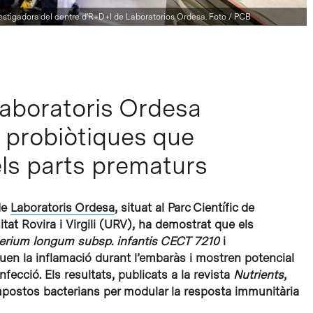
estigadors del centre d'R+D+I de Laboratorios Ordesa. Foto / PCB
Laboratoris Ordesa
s probiòtiques que
els parts prematurs
de
Laboratoris Ordesa
, situat al Parc Científic de
tat Rovira i Virgili (URV), ha demostrat que els
terium longum subsp. infantis CECT 7210
i
en la inflamació durant l’embaràs i mostren potencial
fecció. Els resultats, publicats a la revista
Nutrients
,
postos bacterians per modular la resposta immunitària