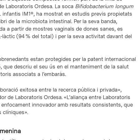
de Laboratoris Ordesa. La soca
Bifidobacterium longum
 infantis IM1®, ha mostrat en estudis previs propietats
libri de la microbiota intestinal. Per la seva banda,
lada a partir de mostres vaginals de dones sanes, es
làctic (94 % del total) i per la seva activitat davant del
renedants estan protegides per la patent internacional
 que descriu el seu ús en el manteniment de la salut
toris associats a l’embaràs.
oració exitosa entre la recerca pública i privada»,
dor de Laboratoris Ordesa. «L’aliança entre Laboratoris
n enfocament innovador amb resultats consistents, que
 clíniques».
femenina