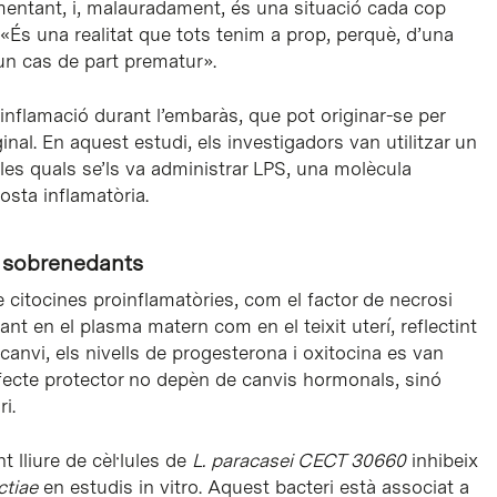
entant, i, malauradament, és una situació cada cop
. «És una realitat que tots tenim a prop, perquè, d’una
un cas de part prematur».
inflamació durant l’embaràs, que pot originar-se per
inal. En aquest estudi, els investigadors van utilitzar un
es quals se’ls va administrar LPS, una molècula
sta inflamatòria.
s sobrenedants
e citocines proinflamatòries, com el factor de necrosi
tant en el plasma matern com en el teixit uterí, reflectint
anvi, els nivells de progesterona i oxitocina es van
efecte protector no depèn de canvis hormonals, sinó
i.
 lliure de cèl·lules de
L. paracasei CECT 30660
inhibeix
ctiae
en estudis in vitro. Aquest bacteri està associat a