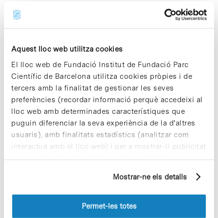
Categories ODS
> ACCIÓ CLIMÀTICA
> ALIANCES PER ASSOLIR OBJECTIUS
Aquest lloc web utilitza cookies
> CONSUM I PRODUCCIÓ RESPONSABLES
El lloc web de Fundació Institut de Fundació Parc
> EDUCACIÓ DE QUALITAT
Científic de Barcelona utilitza cookies pròpies i de
> INDÚSTRIA, INNOVACIÓ I INFRAESTRUCTURES
tercers amb la finalitat de gestionar les seves
> SALUT I BENESTAR
preferències (recordar informació perquè accedeixi al
> TREBALL DIGNE
lloc web amb determinades característiques que
puguin diferenciar la seva experiència de la d'altres
usuaris), amb finalitats estadístics (analitzar com
Notes més vistes
interactua amb el lloc web) i per a mostrar-li publicitat
personalitzada sobre la base d'un perfil elaborat a
partir dels seus hàbits de navegació (per exemple,
Mostrar-ne els detalls
pàgines visitades). Per a obtenir més informació sobre
les cookies pot consultar la
Política de cookies
del
lloc web.
Permet-les totes
Vacances responsables en temps