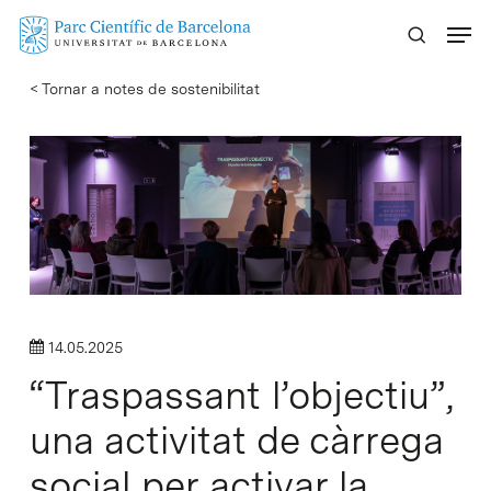
Skip
Menu
to
main
< Tornar a notes de sostenibilitat
content
14.05.2025
“Traspassant l’objectiu”,
una activitat de càrrega
social per activar la