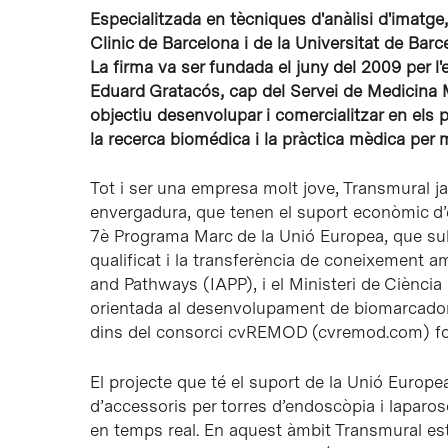
Especialitzada en tècniques d'anàlisi d'imatge,
Clinic de Barcelona i de la Universitat de Barc
La firma va ser fundada el juny del 2009 per 
Eduard Gratacós, cap del Servei de Medicina Ma
objectiu desenvolupar i comercialitzar en els p
la recerca biomédica i la pràctica mèdica per m
Tot i ser una empresa molt jove, Transmural ja
envergadura, que tenen el suport econòmic d’e
7è Programa Marc de la Unió Europea, que sub
qualificat i la transferència de coneixement 
and Pathways (IAPP), i el Ministeri de Ciència
orientada al desenvolupament de biomarcadors
dins del consorci cvREMOD (cvremod.com) for
El projecte que té el suport de la Unió Europ
d’accessoris per torres d’endoscòpia i laparos
en temps real. En aquest àmbit Transmural est