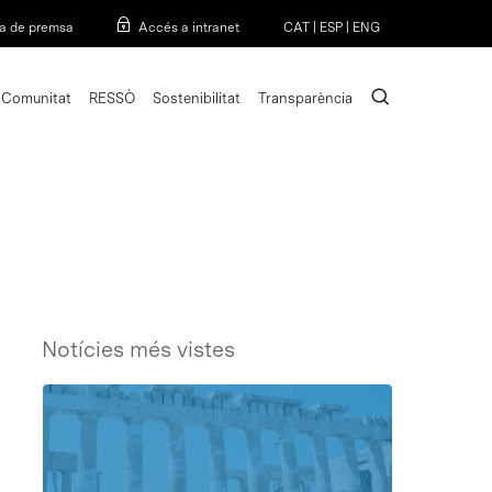
Menu
a de premsa
Accés a intranet
CAT
|
ESP
|
ENG
search
Comunitat
RESSÒ
Sostenibilitat
Transparència
Notícies més vistes