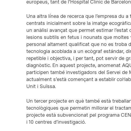
europeus, tant de l’Hospital Clínic de Barcelo
Una altra línea de recerca que l’empresa du a
centrats inicialment sobre la imatge ecogràfi
un anàlisi avançat que permet estimar l’estat 
lesions subtils en fetus i nounats que molte
personal altament qualificat que no es troba d
tecnologia acoblada a un ecògraf estándar, di
repetible i objectiva, i per tant, pot servir de
diagnòstic. En aquest projecte, anomenat AQU
participen també investigadors del Servei de M
actualment s’està començant a establir col·l
Unit i Suïssa.
Un tercer projecte en què també està treball
tecnològiques que permetin millorar el tracta
projecte està subvencionat pel programa CE
i 10 centres d’investigació.