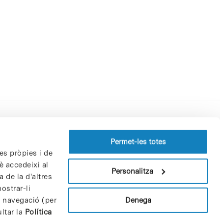
Perfil del contractant
Permet-les totes
es pròpies i de
Política de privacitat
è accedeixi al
Avís Legal
Personalitza
 de la d'altres
Política de cookies
ostrar-li
Patrons i patrocinadors
Denega
e navegació (per
Borsa de treball
ltar la
Política
Contacte