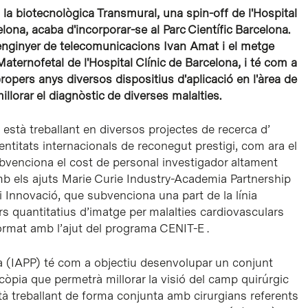
 la biotecnològica Transmural, una spin-off de l'Hospital
elona, acaba d'incorporar-se al Parc Científic Barcelona.
l'enginyer de telecomunicacions Ivan Amat i el metge
ternofetal de l'Hospital Clínic de Barcelona, i té com a
ropers anys diversos dispositius d'aplicació en l'àrea de
illorar el diagnòstic de diverses malalties.
 està treballant en diversos projectes de recerca d’
ntitats internacionals de reconegut prestigi, com ara el
venciona el cost de personal investigador altament
amb els ajuts Marie Curie Industry-Academia Partnership
 i Innovació, que subvenciona una part de la línia
 quantitatius d’imatge per malalties cardiovasculars
mat amb l’ajut del programa CENIT-E .
ea (IAPP) té com a objectiu desenvolupar un conjunt
còpia que permetrà millorar la visió del camp quirúrgic
à treballant de forma conjunta amb cirurgians referents