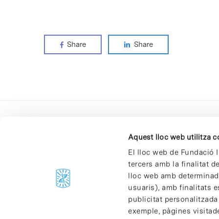
Share
Share
Aquest lloc web utilitza 
El lloc web de Fundació I
tercers amb la finalitat 
lloc web amb determinades
C/Baldiri Reixac, 4-12 i 15
usuaris), amb finalitats e
08028 Barcelona
publicitat personalitzada
T. 934 02 90 60
exemple, pàgines visitad