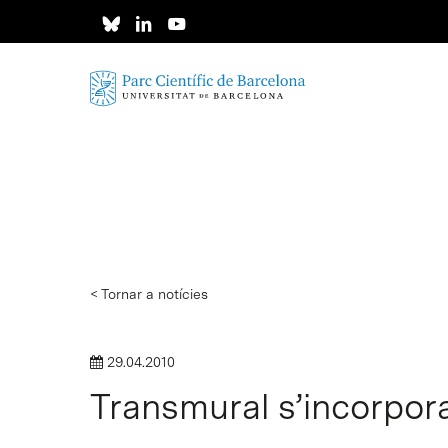
Skip
to
main
content
< Tornar a notícies
29.04.2010
Transmural s’incorpora
Intro per buscar o ESC per tancar