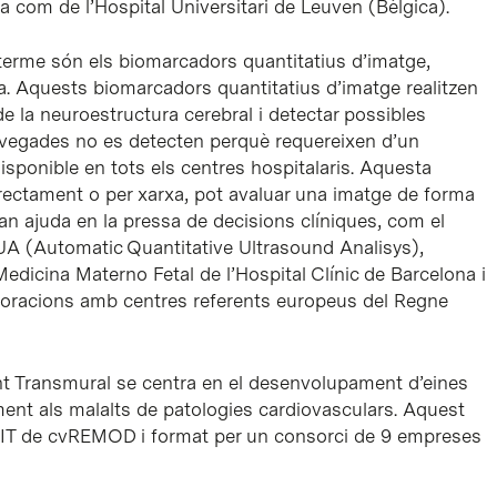
na com de l’Hospital Universitari de Leuven (Bèlgica).
 terme són els biomarcadors quantitatius d’imatge,
ca. Aquests biomarcadors quantitatius d’imatge realitzen
de la neuroestructura cerebral i detectar possibles
s vegades no es detecten perquè requereixen d’un
isponible en tots els centres hospitalaris. Aquesta
rectament o per xarxa, pot avaluar una imatge de forma
 gran ajuda en la pressa de decisions clíniques, com el
A (Automatic Quantitative Ultrasound Analisys),
edicina Materno Fetal de l’Hospital Clínic de Barcelona i
aboracions amb centres referents europeus del Regne
ant Transmural se centra en el desenvolupament d’eines
ment als malalts de patologies cardiovasculars. Aquest
NIT de cvREMOD i format per un consorci de 9 empreses