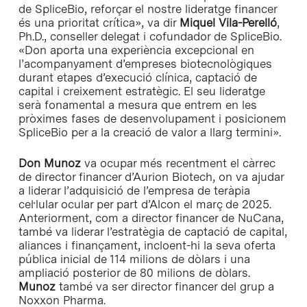
de SpliceBio, reforçar el nostre lideratge financer
és una prioritat crítica», va dir
Miquel Vila-Perelló
,
Ph.D., conseller delegat i cofundador de SpliceBio.
«Don aporta una experiència excepcional en
l’acompanyament d’empreses biotecnològiques
durant etapes d’execució clínica, captació de
capital i creixement estratègic. El seu lideratge
serà fonamental a mesura que entrem en les
pròximes fases de desenvolupament i posicionem
SpliceBio per a la creació de valor a llarg termini».
Don Munoz
va ocupar més recentment el càrrec
de director financer d’Aurion Biotech, on va ajudar
a liderar l’adquisició de l’empresa de teràpia
cel·lular ocular per part d’Alcon el març de 2025.
Anteriorment, com a director financer de NuCana,
també va liderar l’estratègia de captació de capital,
aliances i finançament, incloent-hi la seva oferta
pública inicial de 114 milions de dòlars i una
ampliació posterior de 80 milions de dòlars.
Munoz
també va ser director financer del grup a
Noxxon Pharma.