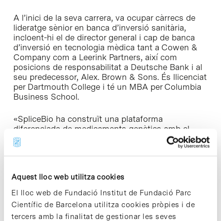
A l’inici de la seva carrera, va ocupar càrrecs de
lideratge sènior en banca d’inversió sanitària,
incloent-hi el de director general i cap de banca
d’inversió en tecnologia mèdica tant a Cowen &
Company com a Leerink Partners, així com
posicions de responsabilitat a Deutsche Bank i al
seu predecessor, Alex. Brown & Sons. És llicenciat
per Dartmouth College i té un MBA per Columbia
Business School.
«SpliceBio ha construït una plataforma
diferenciada de medicaments genètics amb el
potencial d’abordar malalties que continuen
insuficientment ateses pels enfocaments
actuals», va dir
Don Munoz
. «Amb un progrés
clínic impressionant i un equip directiu sòlid,
Aquest lloc web utilitza cookies
l’empresa entra en una fase de desenvolupament
molt engrescadora. Estic encantat d’incorporar-me
El lloc web de Fundació Institut de Fundació Parc
a SpliceBio i d’ajudar a donar suport al creixement
Científic de Barcelona utilitza cookies pròpies i de
continuat de l’empresa i al seu èxit a llarg termini
tercers amb la finalitat de gestionar les seves
en benefici dels pacients».