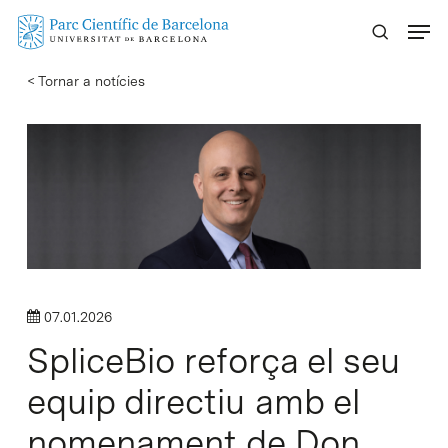
Skip
Menu
to
main
< Tornar a notícies
content
07.01.2026
SpliceBio reforça el seu
equip directiu amb el
nomenament de Don