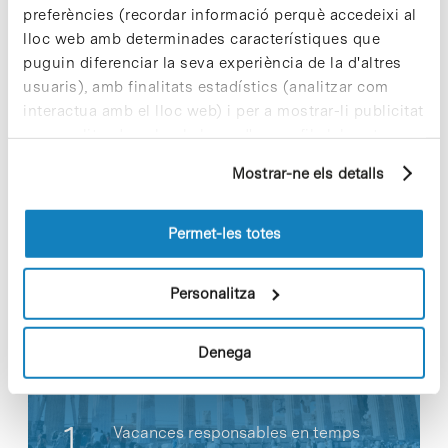
preferències (recordar informació perquè accedeixi al
Link a la notícia [+]
lloc web amb determinades característiques que
puguin diferenciar la seva experiència de la d'altres
usuaris), amb finalitats estadístics (analitzar com
interactua amb el lloc web) i per a mostrar-li publicitat
personalitzada sobre la base d'un perfil elaborat a
partir dels seus hàbits de navegació (per exemple,
Share
Share
Mostrar-ne els detalls
pàgines visitades). Per a obtenir més informació sobre
les cookies pot consultar la
Política de cookies
del
lloc web.
Permet-les totes
Notícies més vistes
Personalitza
Denega
Vacances responsables en temps