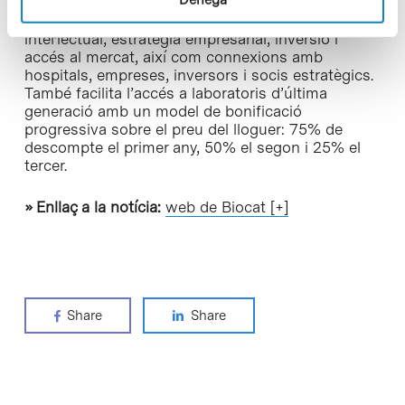
El programa ofereix mentoria especialitzada,
suport regulador, assessorament en propietat
intel·lectual, estratègia empresarial, inversió i
accés al mercat, així com connexions amb
hospitals, empreses, inversors i socis estratègics.
També facilita l’accés a laboratoris d’última
generació amb un model de bonificació
progressiva sobre el preu del lloguer: 75% de
descompte el primer any, 50% el segon i 25% el
tercer.
» Enllaç a la notícia:
web de Biocat [+]
Share
Share