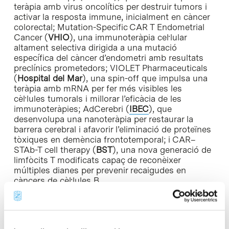
teràpia amb virus oncolítics per destruir tumors i
activar la resposta immune, inicialment en càncer
colorectal; Mutation-Specific CAR T Endometrial
Cancer (
VHIO
), una immunoteràpia cel·lular
altament selectiva dirigida a una mutació
específica del càncer d’endometri amb resultats
preclínics prometedors; VIOLET Pharmaceuticals
(
Hospital del Mar
), una spin-off que impulsa una
teràpia amb mRNA per fer més visibles les
cèl·lules tumorals i millorar l’eficàcia de les
immunoteràpies; AdCerebri (
IBEC
), que
desenvolupa una nanoteràpia per restaurar la
barrera cerebral i afavorir l’eliminació de proteïnes
tòxiques en demència frontotemporal; i CAR–
STAb-T cell therapy (
BST
), una nova generació de
limfòcits T modificats capaç de reconèixer
múltiples dianes per prevenir recaigudes en
càncers de cèl·lules B.
Un programa de tres anys per accelerar la
translació