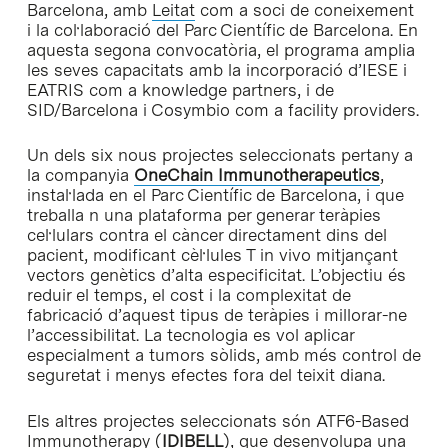
Barcelona, amb
Leitat
com a soci de coneixement
i la col·laboració del Parc Científic de Barcelona. En
aquesta segona convocatòria, el programa amplia
les seves capacitats amb la incorporació d’IESE i
EATRIS com a knowledge partners, i de
SID/Barcelona i Cosymbio com a facility providers.
Un dels six nous projectes seleccionats pertany a
la companyia
OneChain Immunotherapeutics
,
instal·lada en el Parc Científic de Barcelona, i que
treballa n una plataforma per generar teràpies
cel·lulars contra el càncer directament dins del
pacient, modificant cèl·lules T in vivo mitjançant
vectors genètics d’alta especificitat. L’objectiu és
reduir el temps, el cost i la complexitat de
fabricació d’aquest tipus de teràpies i millorar-ne
l’accessibilitat. La tecnologia es vol aplicar
especialment a tumors sòlids, amb més control de
seguretat i menys efectes fora del teixit diana.
Els altres projectes seleccionats són ATF6-Based
Immunotherapy (
IDIBELL
), que desenvolupa una