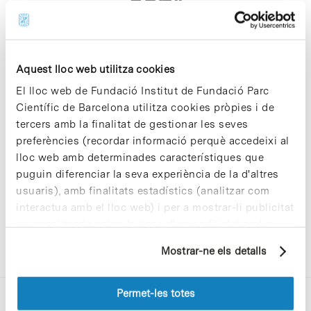
asp"
Aquest lloc web utilitza cookies
El lloc web de Fundació Institut de Fundació Parc
Científic de Barcelona utilitza cookies pròpies i de
Sorry, no results were found.
tercers amb la finalitat de gestionar les seves
Please try again with different keywords.
preferències (recordar informació perquè accedeixi al
lloc web amb determinades característiques que
puguin diferenciar la seva experiència de la d'altres
usuaris), amb finalitats estadístics (analitzar com
interactua amb el lloc web) i per a mostrar-li publicitat
personalitzada sobre la base d'un perfil elaborat a
partir dels seus hàbits de navegació (per exemple,
Mostrar-ne els detalls
pàgines visitades). Per a obtenir més informació sobre
les cookies pot consultar la
Política de cookies
del
lloc web.
Permet-les totes