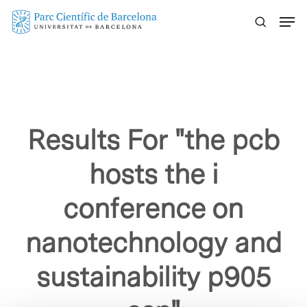
Skip
Menu
to
main
content
Results For
"the pcb
hosts the i
conference on
nanotechnology and
sustainability p905