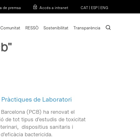
Menu
a de premsa
Accés a intranet
CAT
|
ESP
|
ENG
search
Comunitat
RESSÒ
Sostenibilitat
Transparència
cb"
 Pràctiques de Laboratori
de Barcelona (PCB) ha renovat el
ó de tot tipus d’estudis de toxicitat
rinari, dispositius sanitaris i
d’eficàcia bactericida.