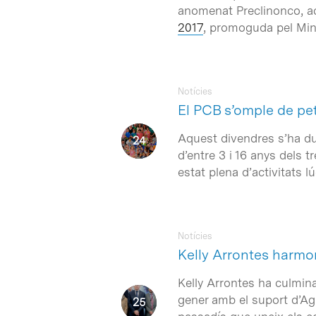
anomenat Preclinonco, ac
2017
, promoguda pel Mini
Notícies
El PCB s’omple de pet
Aquest divendres s’ha dut
d’entre 3 i 16 anys dels 
estat plena d’activitats 
Notícies
Kelly Arrontes harmon
Kelly Arrontes ha culmina
gener amb el suport d’Agb