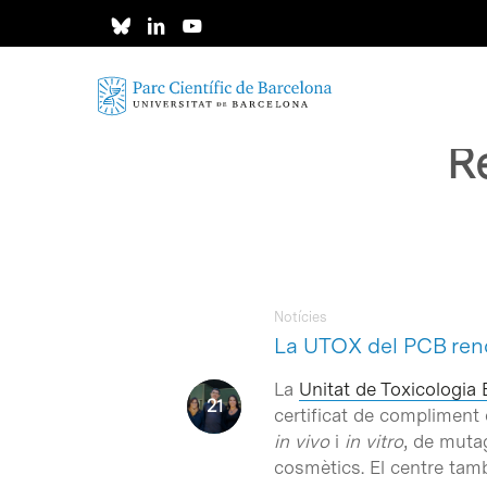
Skip
to
main
content
R
Notícies
La UTOX del PCB reno
La
Unitat de Toxicologia
certificat de compliment 
in vivo
i
in vitro
, de mutag
cosmètics. El centre també