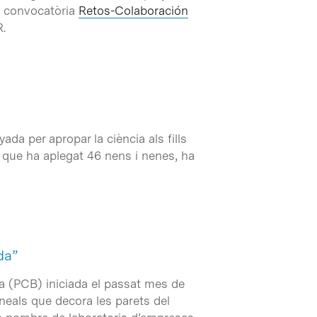
a convocatòria
Retos-Colaboración
R.
da per apropar la ciència als fills
a, que ha aplegat 46 nens i nenes, ha
da”
ona (PCB) iniciada el passat mes de
neals que decora les parets del