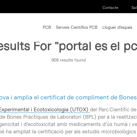
Contacte
Sal
PCB
Serveis Científics PCB
Lloguer d’espais
esults For
"portal es el p
908 results found
va i amplia el certificat de compliment de Bones
 Experimental i Ecotoxicologia (UTOX)
del Parc Científic 
de Bones Pràctiques de Laboratori (BPL) per a la realitzaci
enicitat i d’ecotoxicitat amb medicaments d’ús humà i vete
 ha ampliat la certificació per als estudis microbiològics 