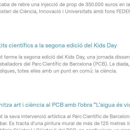
aba de rebre una injecció de prop de 350.000 euros en l
steri de Ciència, Innovació i Universitats amb fons FEDE
its científics a la segona edició del Kids Day
 terme la segona edició del Kids Day, una jornada dissenya
treballadors del Parc Científic de Barcelona (PCB). La diad
lúdiques, totes elles amb un punt en comú: la ciència.
itza art i ciència al PCB amb l’obra “L’aigua és vi
t la seva intervenció artística al Parc Científic de Barcel
ar. Es tracta d’una pintura mural de més de 125 metres li