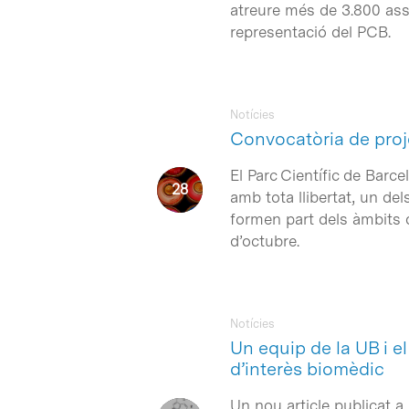
atreure més de 3.800 as
representació del PCB.
Notícies
Convocatòria de proje
El Parc Científic de Barc
amb tota llibertat, un de
formen part dels àmbits d
d’octubre.
Notícies
Un equip de la UB i e
d’interès biomèdic
Un nou article publicat a 