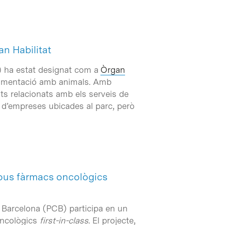
n Habilitat
) ha estat designat com a
Òrgan
perimentació amb animals. Amb
ents relacionats amb els serveis de
i d’empreses ubicades al parc, però
nous fàrmacs oncològics
e Barcelona (PCB) participa en un
oncològics
first-in-class
. El projecte,