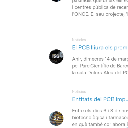
passadís que uneix els ed
i centres públics de rec
l’ONCE. El seu projecte, ‘
Notícies
El PCB lliura els pre
Ahir, dimecres 14 de març,
pel Parc Científic de Bar
la sala Dolors Aleu del P
Notícies
Entitats del PCB impu
Entre els dies 6 i 8 de no
biotecnològica i farmacè
en què també col·labora