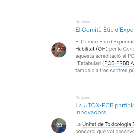
Notícies
El Comitè Ètic d’Expe
El Comitè Ètic d’Experime
Habilitat (OH)
per la Gene
aquesta acreditació el PCB
Intro per buscar o ESC per tancar
l’Estabulari (
PCB-PRBB Ani
també d’altres centres pú
Notícies
La UTOX-PCB particip
innovadors
La
Unitat de Toxicologia
consorci que vol desenvo