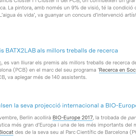
ificis Clúster I i Clúster II del PCB, on conflueixen un g
erca. La pintora, amb només un 9% de visió, té la condició
L’aigua és vida’, va guanyar un concurs d’intervenció artís
mis BATX2LAB als millors treballs de recerca
 es van lliurar els premis als millors treballs de recerca d
celona (PCB) en el marc del seu programa ’
Recerca en Soc
CB, va aplegar més de 140 assistents.
lsen la seva projecció internacional a BIO-Europ
vembre, Berlin acollirà
BIO-Europe 2017
, la trobada de
par
utica més gran d’Europa i una de les més importants del
Biocat
des de la seva seu al Parc Científic de Barcelona (