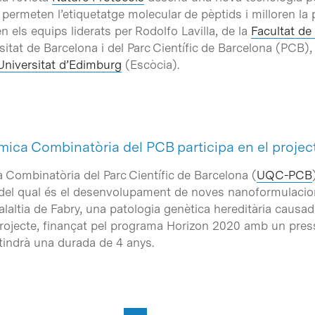
 permeten l’etiquetatge molecular de pèptids i milloren la p
en els equips liderats per Rodolfo Lavilla, de la
Facultat de
sitat de Barcelona i del Parc Científic de Barcelona (PCB), 
Universitat d’Edimburg
(Escòcia).
mica Combinatòria del PCB participa en el proje
 Combinatòria del Parc Científic de Barcelona (
UQC-PCB
iu del qual és el desenvolupament de noves nanoformulaci
malaltia de Fabry, una patologia genètica hereditària cau
El projecte, finançat pel programa Horizon 2020 amb un pres
tindrà una durada de 4 anys.