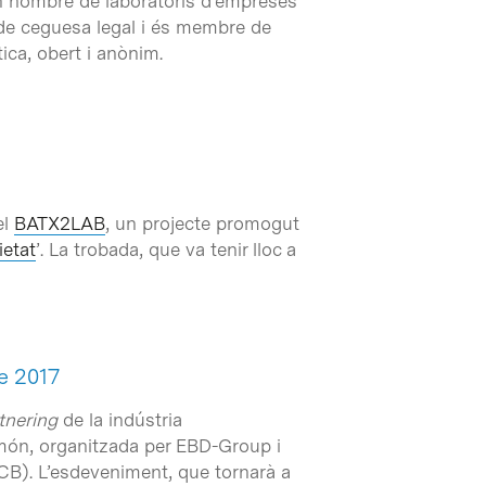
ran nombre de laboratoris d’empreses
 de ceguesa legal i és membre de
tica, obert i anònim.
el
BATX2LAB
, un projecte promogut
ietat
’. La trobada, que va tenir lloc a
e 2017
tnering
de la indústria
 món, organitzada per EBD-Group i
PCB). L’esdeveniment, que tornarà a