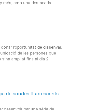
any més, amb una destacada
donar l’oportunitat de dissenyar,
omunicació de les persones que
s’ha ampliat fins al dia 2
ogia de sondes fluorescents
er desenvolupar una sèrie de