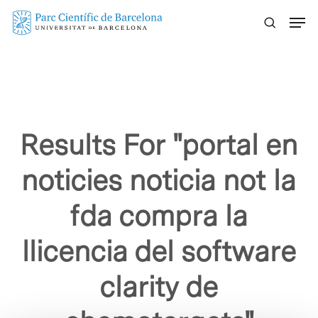
Skip
Menu
to
main
content
Results For
"portal en
noticies noticia not la
fda compra la
llicencia del software
clarity de