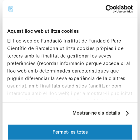
chemotargets"
Aquest lloc web utilitza cookies
El lloc web de Fundació Institut de Fundació Parc
Científic de Barcelona utilitza cookies pròpies i de
Sorry, no results were found.
tercers amb la finalitat de gestionar les seves
Please try again with different keywords.
preferències (recordar informació perquè accedeixi al
lloc web amb determinades característiques que
puguin diferenciar la seva experiència de la d'altres
usuaris), amb finalitats estadístics (analitzar com
interactua amb el lloc web) i per a mostrar-li publicitat
personalitzada sobre la base d'un perfil elaborat a
partir dels seus hàbits de navegació (per exemple,
Mostrar-ne els detalls
pàgines visitades). Per a obtenir més informació sobre
les cookies pot consultar la
Política de cookies
del
lloc web.
Permet-les totes