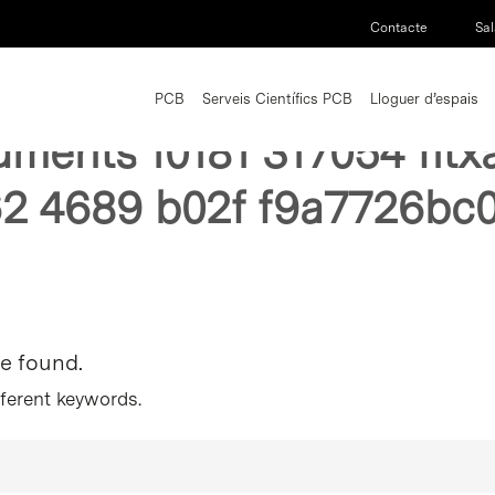
Contacte
Sal
PCB
Serveis Científics PCB
Lloguer d’espais
uments 10181 317054 fit
2 4689 b02f f9a7726bc
re found.
fferent keywords.