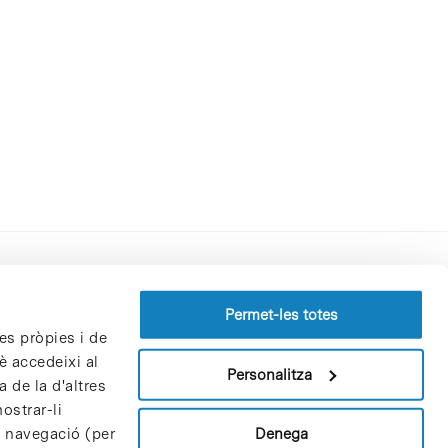
Perfil del contractant
Permet-les totes
es pròpies i de
Política de privacitat
è accedeixi al
Avís Legal
Personalitza
 de la d'altres
Política de cookies
ostrar-li
Patrons i patrocinadors
Denega
e navegació (per
Borsa de treball