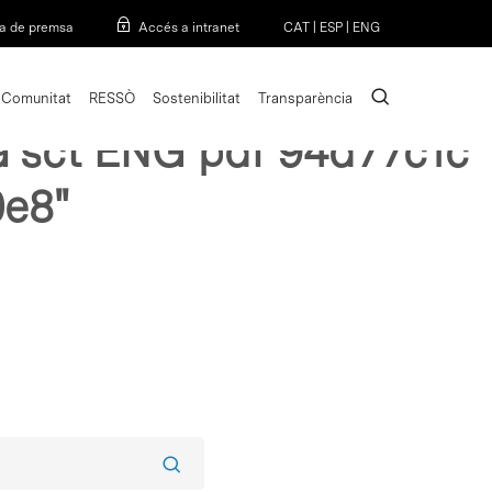
Menu
a de premsa
Accés a intranet
CAT
|
ESP
|
ENG
search
Comunitat
RESSÒ
Sostenibilitat
Transparència
xa sct ENG pdf 94d77c1c
0e8"