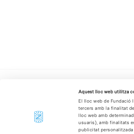
Aquest lloc web utilitza 
El lloc web de Fundació I
tercers amb la finalitat 
lloc web amb determinades
C/Baldiri Reixac, 4-12 i 15
usuaris), amb finalitats e
08028 Barcelona
publicitat personalitzada
T. 934 02 90 60