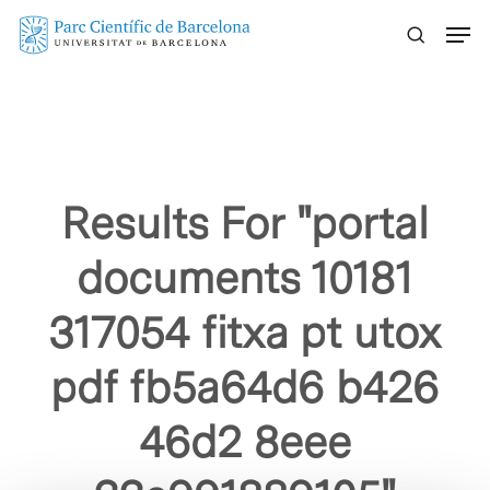
Skip
Menu
to
main
content
Results For
"portal
documents 10181
317054 fitxa pt utox
pdf fb5a64d6 b426
46d2 8eee