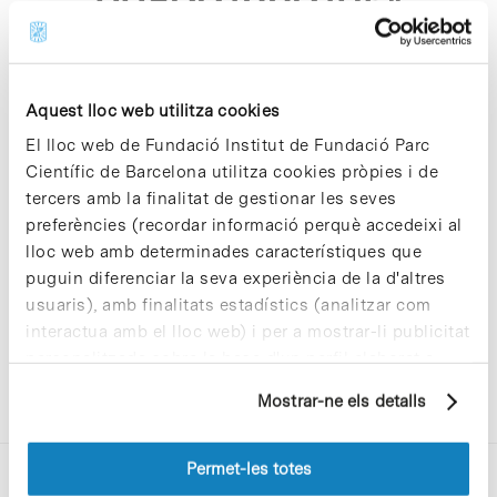
33e991889105"
Aquest lloc web utilitza cookies
El lloc web de Fundació Institut de Fundació Parc
Científic de Barcelona utilitza cookies pròpies i de
Sorry, no results were found.
tercers amb la finalitat de gestionar les seves
Please try again with different keywords.
preferències (recordar informació perquè accedeixi al
lloc web amb determinades característiques que
puguin diferenciar la seva experiència de la d'altres
usuaris), amb finalitats estadístics (analitzar com
interactua amb el lloc web) i per a mostrar-li publicitat
personalitzada sobre la base d'un perfil elaborat a
partir dels seus hàbits de navegació (per exemple,
Mostrar-ne els detalls
pàgines visitades). Per a obtenir més informació sobre
les cookies pot consultar la
Política de cookies
del
lloc web.
Permet-les totes