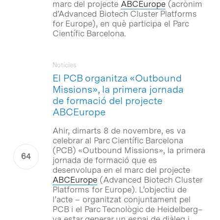
marc del projecte
ABCEurope
(acrònim
d’
Advanced Biotech Cluster Platforms
for Europe
), en què participa el Parc
Científic Barcelona.
Notícies
El PCB organitza «Outbound
Missions», la primera jornada
de formació del projecte
ABCEurope
Ahir, dimarts 8 de novembre, es va
celebrar al Parc Científic Barcelona
(PCB) «Outbound Missions», la primera
jornada de formació que es
desenvolupa en el marc del projecte
ABCEurope
(
Advanced Biotech Cluster
Platforms for Europe
). L’objectiu de
l’acte – organitzat conjuntament pel
PCB i el Parc Tecnològic de Heidelberg–
va estar generar un espai de diàleg i