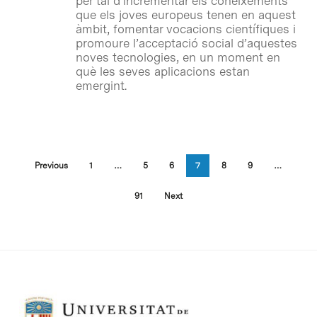
per tal d’incrementar els coneixements
que els joves europeus tenen en aquest
àmbit, fomentar vocacions científiques i
promoure l’acceptació social d’aquestes
noves tecnologies, en un moment en
què les seves aplicacions estan
emergint.
Previous
1
…
5
6
7
8
9
…
91
Next