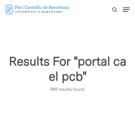
Skip
Menu
to
main
content
Results For
"portal ca
el pcb"
908 results found