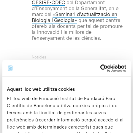
CESIRE-CDEC
del Departament
d’Ensenyament de la Generalitat, en el
marc del
«Seminari d’actualització en
Biologia i Geologia»
que aquest centre
ofereix als docents per tal de promoure
la innovació i la millora de
l’ensenyament de les ciències.
Notícies
Neix «Tools of Science», el
portal europeu de serveis de
suport a la innovació
Aquest lloc web utilitza cookies
Avui s’ha engegat «
Tools of Science
» el
primer portal europeu que ofereix a les
El lloc web de Fundació Institut de Fundació Parc
empreses biotecnològiques una base
Científic de Barcelona utilitza cookies pròpies i de
de dades online de les millors
tercers amb la finalitat de gestionar les seves
instal·lacions i proveïdors de serveis
especialitzats de les principals
preferències (recordar informació perquè accedeixi al
bioregions d’Europa, així com les
lloc web amb determinades característiques que
oportunitats de finançament de què