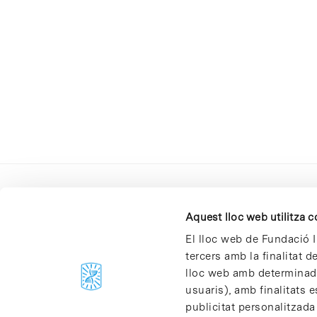
Aquest lloc web utilitza 
El lloc web de Fundació I
tercers amb la finalitat 
lloc web amb determinades
C/Baldiri Reixac, 4-12 i 15
usuaris), amb finalitats e
08028 Barcelona
publicitat personalitzada
T. 934 02 90 60