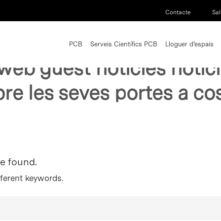
Contacte
Sal
PCB
Serveis Científics PCB
Lloguer d’espais
 web guest noticies notici
bre les seves portes a c
re found.
fferent keywords.