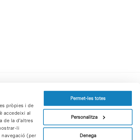
Perfil del contractant
Permet-les totes
es pròpies i de
Política de privacitat
è accedeixi al
Avís Legal
Personalitza
 de la d'altres
Política de cookies
ostrar-li
Patrons i patrocinadors
Denega
e navegació (per
Borsa de treball