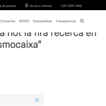
Menu
a de premsa
Accés a intranet
CAT
|
ESP
|
ENG
search
Comunitat
RESSÒ
Sostenibilitat
Transparència
a not la fira recerca en
osmocaixa"