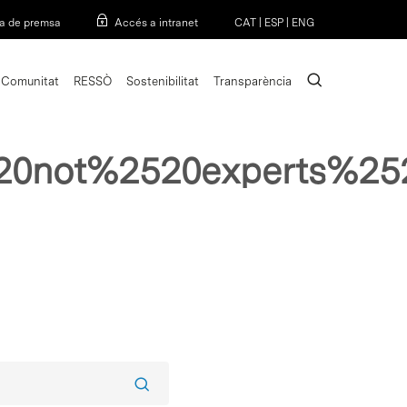
Menu
a de premsa
Accés a intranet
CAT
|
ESP
|
ENG
search
Comunitat
RESSÒ
Sostenibilitat
Transparència
2520not%2520experts%