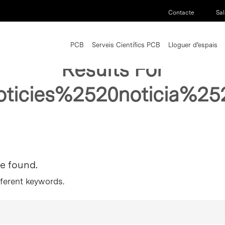
Contacte
Sal
PCB
Serveis Científics PCB
Lloguer d’espais
Results For
oticies%2520noticia%
re found.
fferent keywords.