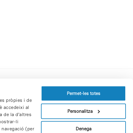
Perfil del contractant
Permet-les totes
es pròpies i de
Política de privacitat
è accedeixi al
Avís Legal
Personalitza
 de la d'altres
Política de cookies
ostrar-li
Patrons i patrocinadors
Denega
e navegació (per
Borsa de treball