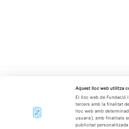
Aquest lloc web utilitza 
El lloc web de Fundació I
tercers amb la finalitat 
lloc web amb determinades
C/Baldiri Reixac, 4-12 i 15
usuaris), amb finalitats e
08028 Barcelona
publicitat personalitzada
T. 934 02 90 60