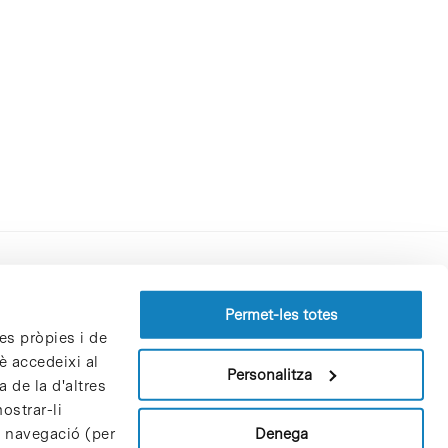
Perfil del contractant
Permet-les totes
es pròpies i de
Política de privacitat
è accedeixi al
Avís Legal
Personalitza
 de la d'altres
Política de cookies
ostrar-li
Patrons i patrocinadors
Denega
e navegació (per
Borsa de treball