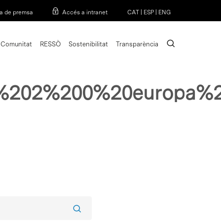
Menu
a de premsa
Accés a intranet
CAT
|
ESP
|
ENG
search
Comunitat
RESSÒ
Sostenibilitat
Transparència
th%202%200%20europa%2