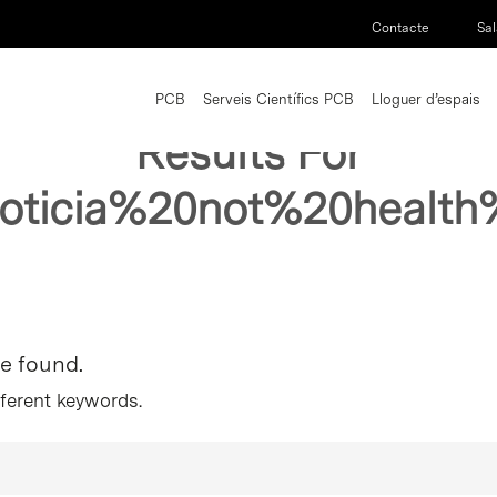
Contacte
Sal
PCB
Serveis Científics PCB
Lloguer d’espais
Results For
0noticia%20not%20heal
re found.
fferent keywords.