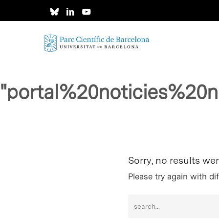
Skip
to
main
content
"portal%20noticies%2
Intro per buscar o ESC per tancar
Sorry, no results we
Please try again with di