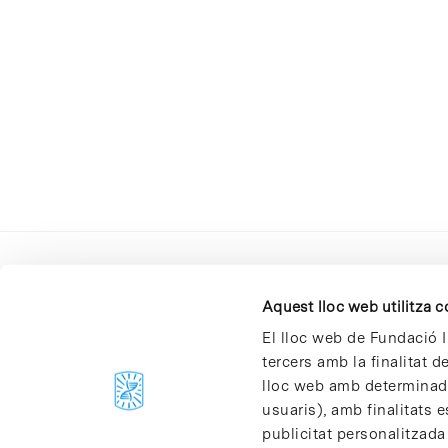
Aquest lloc web utilitza 
El lloc web de Fundació I
tercers amb la finalitat 
lloc web amb determinades
C/Baldiri Reixac, 4-12 i 15
usuaris), amb finalitats e
08028 Barcelona
publicitat personalitzada
T. 934 02 90 60