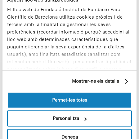
El lloc web de Fundació Institut de Fundació Parc
Científic de Barcelona utilitza cookies pròpies i de
tercers amb la finalitat de gestionar les seves
preferències (recordar informació perquè accedeixi al
lloc web amb determinades característiques que
puguin diferenciar la seva experiència de la d'altres
usuaris), amb finalitats estadístics (analitzar com
interactua amb el lloc web) i per a mostrar-li publicitat
personalitzada sobre la base d'un perfil elaborat a
partir dels seus hàbits de navegació (per exemple,
Mostrar-ne els detalls
pàgines visitades). Per a obtenir més informació sobre
les cookies pot consultar la
Política de cookies
del
lloc web.
Permet-les totes
C/Baldiri Reixac, 4-12 i 15
08028 Barcelona
Personalitza
T. 934 02 90 60
Denega