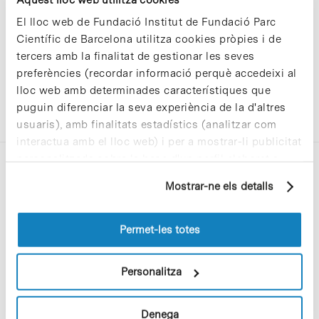
El lloc web de Fundació Institut de Fundació Parc
Científic de Barcelona utilitza cookies pròpies i de
tercers amb la finalitat de gestionar les seves
preferències (recordar informació perquè accedeixi al
lloc web amb determinades característiques que
puguin diferenciar la seva experiència de la d'altres
usuaris), amb finalitats estadístics (analitzar com
interactua amb el lloc web) i per a mostrar-li publicitat
personalitzada sobre la base d'un perfil elaborat a
partir dels seus hàbits de navegació (per exemple,
Mostrar-ne els detalls
pàgines visitades). Per a obtenir més informació sobre
les cookies pot consultar la
Política de cookies
del
lloc web.
Permet-les totes
C/Baldiri Reixac, 4-12 i 15
08028 Barcelona
Personalitza
T. 934 02 90 60
Denega