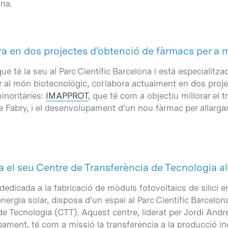
na.
a en dos projectes d’obtenció de fàrmacs per a m
e té la seu al Parc Científic Barcelona i està especialit
 al món biotecnològic, col·labora actualment en dos proj
inoritàries:
IMAPPROT
, que té com a objectiu millorar el 
 Fabry, i el desenvolupament d’un nou fàrmac per allargar l
·la el seu Centre de Transferència de Tecnologia a
dedicada a la fabricació de mòduls fotovoltaics de silici e
l’energia solar, disposa d’un espai al Parc Científic Barcelo
e Tecnologia (CTT). Aquest centre, liderat per Jordi Andre
ament, té com a missió la transferència a la producció in