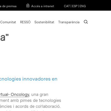
Menu
a de premsa
Accés a intranet
CAT
|
ESP
|
ENG
search
Comunitat
RESSÒ
Sostenibilitat
Transparència
a"
ecnologies innovadores en
tual- Oncology
, una gran
ualment amb pimes de tecnologies
ències i acords de col·laboració.