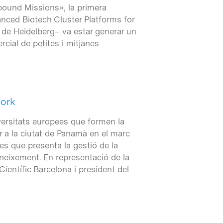
tbound Missions», la primera
nced Biotech Cluster Platforms for
c de Heidelberg– va estar generar un
rcial de petites i mitjanes
work
iversitats europees que formen la
r a la ciutat de Panamà en el marc
tes que presenta la gestió de la
oneixement. En representació de la
Científic Barcelona i president del