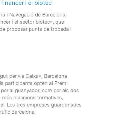
financer i el biotec
ria i Navegació de Barcelona,
ncer i el sector biotec», que
t de proposar punts de trobada i
ut per «la Caixa», Barcelona
s participants opten al Premi
per al guanyador, com per als dos
a més d’accions formatives,
rial. Les tres empreses guardonades
tífic Barcelona.