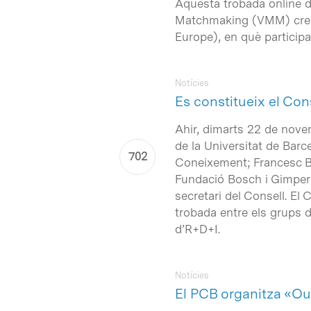
Aquesta trobada online d
Matchmaking (VMM) creat
Europe
), en què participa
Notícies
Es constitueix el Co
Ahir, dimarts 22 de nove
de la Universitat de Barc
Intro per buscar o ESC per tancar
Coneixement; Francesc Bo
Fundació Bosch i Gimpera 
secretari del Consell. El
trobada entre els grups 
d’R+D+I.
Notícies
El PCB organitza «Ou