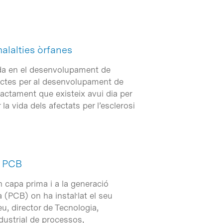
alalties òrfanes
zada en el desenvolupament de
ectes per al desenvolupament de
tractament que existeix avui dia per
a vida dels afectats per l’esclerosi
l PCB
n capa prima i a la generació
na (PCB) on ha instal·lat el seu
u, director de Tecnologia,
dustrial de processos,