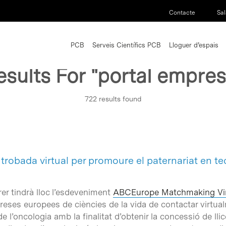
Contacte
Sal
PCB
Serveis Científics PCB
Lloguer d’espais
esults For
"portal empres
722 results found
trobada virtual per promoure el paternariat en t
rer tindrà lloc l’esdeveniment
ABCEurope Matchmaking Vir
preses europees de ciències de la vida de contactar virt
l’oncologia amb la finalitat d’obtenir la concessió de llic