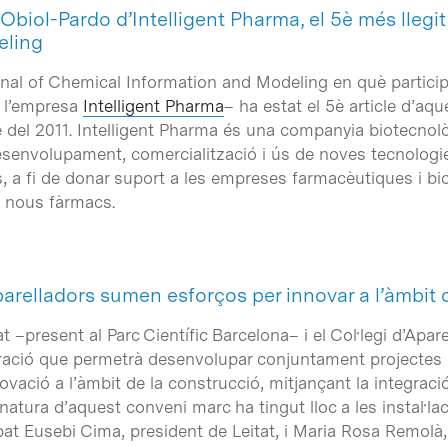
 Obiol-Pardo d’Intelligent Pharma, el 5è més llegi
eling
rnal of Chemical Information and Modeling en què participa
 l’empresa
Intelligent Pharma
– ha estat el 5è article d’aqu
e del 2011. Intelligent Pharma és una companyia biotecnològ
esenvolupament, comercialització i ús de noves tecnologi
 a fi de donar suport a les empreses farmacèutiques i b
e nous fàrmacs.
’Aparelladors sumen esforços per innovar a l’àmbit
at –present al Parc Científic Barcelona– i el Col·legi d’Apa
ració que permetrà desenvolupar conjuntament projectes d
vació a l’àmbit de la construcció, mitjançant la integraci
gnatura d’aquest conveni marc ha tingut lloc a les instal·la
ipat Eusebi Cima, president de Leitat, i Maria Rosa Remolà,