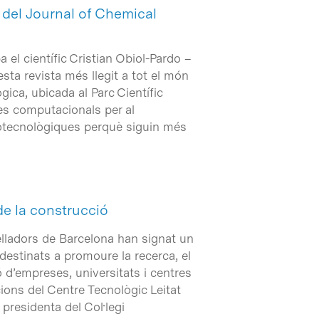
t del Journal of Chemical
 el científic Cristian Obiol-Pardo –
esta revista més llegit a tot el món
ica, ubicada al Parc Científic
es computacionals per al
iotecnològiques perquè siguin més
 de la construcció
relladors de Barcelona han signat un
estinats a promoure la recerca, el
ó d’empreses, universitats i centres
cions del Centre Tecnològic Leitat
 presidenta del Col·legi