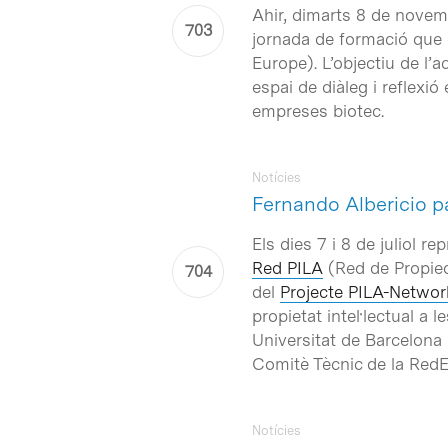
Ahir, dimarts 8 de novem
jornada de formació que 
Europe
). L’objectiu de l
espai de diàleg i reflexi
empreses biotec.
Notícies
Fernando Albericio p
Els dies 7 i 8 de juliol 
Red PILA
(Red de Propieda
del
Projecte PILA-Networ
propietat intel·lectual a
Universitat de Barcelona h
Comitè Tècnic de la Red
Notícies