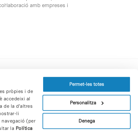
ol·laboració amb empreses i
Perfil del contractant
Permet-les totes
es pròpies i de
Política de privacitat
è accedeixi al
Avís Legal
Personalitza
 de la d'altres
Política de cookies
ostrar-li
Patrons i patrocinadors
Denega
e navegació (per
Borsa de treball
ltar la
Política
Contacte