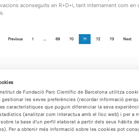
vacions aconseguits en R+D+i, tant internament com en c
s.
Previous
1
…
69
70
71
72
73
Next
cookies
nstitut de Fundació Parc Científic de Barcelona utilitza cooki
de gestionar les seves preferències (recordar informació perqu
 característiques que puguin diferenciar la seva experiència
stadístics (analitzar com interactua amb el lloc web) i per a m
 sobre la base d'un perfil elaborat a partir dels seus hàbits d
es). Per a obtenir més informació sobre les cookies pot consu