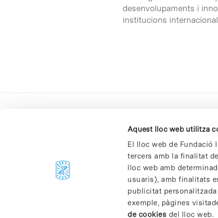
desenvolupaments i inno
institucions internacional
Aquest lloc web utilitza 
El lloc web de Fundació I
tercers amb la finalitat 
lloc web amb determinades
C/Baldiri Reixac, 4-12 i 15
usuaris), amb finalitats e
08028 Barcelona
publicitat personalitzada
T. 934 02 90 60
exemple, pàgines visitad
de cookies
del lloc web.