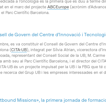
edicada a l’oncologia és la primera que es duu a terme di
 en el marc del projecte
ABCEurope
(acrònim d’
Advanced
 el Parc Científic Barcelona.
nsell de Govern del Centre d’Innovació i Tecnolo
mbre, es va constituir el Consell de Govern del Centre d’
elona (
CITA-UB
), integrat per Sílvia Atrian, vicerectora d’
ada, representant del Consell Social de la UB; M. Carme V
amb seu al Parc Científic Barcelona, i el director del CI
 CITA-UB és un projecte impulsat per la UB i la FBG que té 
de recerca del Grup UB i les empreses interessades en el
tbound Missions», la primera jornada de formac