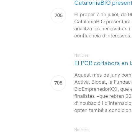
CataloniaBIO presenta 
El proper 7 de juliol, de
CataloniaBIO presentarà l
analitza les necessitats 
confluència d’interessos.
Notícies
El PCB col·labora en
Aquest mes de juny come
Activa, Biocat, la Funda
BioEmprenedorXXI, que en
finalistes –que rebran 2
d’incubació i d’internaci
opten també a condicions
Notícies