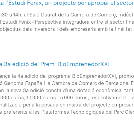
l’Estudi Fenix, un projecte per apropar el sector 
 9h30 a 14h, al Saló Daurat de la Cambra de Comerç, Indúst
’Estudi Fènix «Perspectiva integradora entre el sector fina
i objectius dels inversors i dels empresaris amb la finalita
 la 3a edició del Premi BioEmprenedorXXI
nça la 4a edició del programa BioEmprenedorXXI, promog
ció Genoma España i la Cambra de Comerç de Barcelona. El
 la seva 3a edició consta d’una dotació econòmica, tant 
0.000 euros, 10.000 euros i 5.000 euros, respectivament–, 
onalització per a la posada en marxa del projecte empresa
 preferents a les Plataformes Tecnològiques del Parc Cien