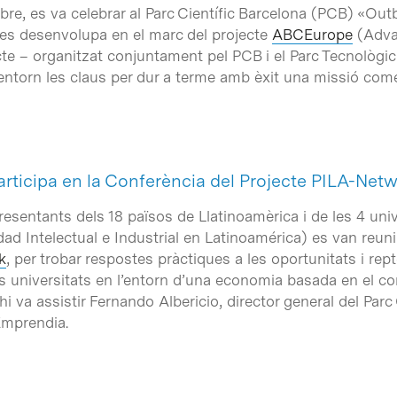
bre, es va celebrar al Parc Científic Barcelona (PCB) «Ou
es desenvolupa en el marc del projecte
ABCEurope
(
Adva
’acte – organitzat conjuntament pel PCB i el Parc Tecnològi
ó entorn les claus per dur a terme amb èxit una missió come
articipa en la Conferència del Projecte PILA-Net
representants dels 18 països de Llatinoamèrica i de les 4 un
d Intelectual e Industrial en Latinoamérica) es van reuni
k
, per trobar respostes pràctiques a les oportunitats i rep
 les universitats en l’entorn d’una economia basada en el c
i va assistir Fernando Albericio, director general del Parc 
Emprendia.