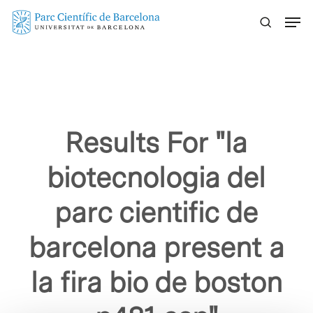
Skip
Menu
to
main
content
Results For
"la
biotecnologia del
parc cientific de
barcelona present a
la fira bio de boston