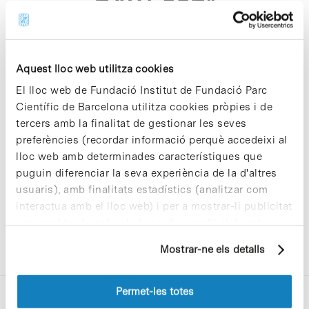
p481 asp"
Aquest lloc web utilitza cookies
El lloc web de Fundació Institut de Fundació Parc
Científic de Barcelona utilitza cookies pròpies i de
Sorry, no results were found.
tercers amb la finalitat de gestionar les seves
Please try again with different keywords.
preferències (recordar informació perquè accedeixi al
lloc web amb determinades característiques que
puguin diferenciar la seva experiència de la d'altres
usuaris), amb finalitats estadístics (analitzar com
interactua amb el lloc web) i per a mostrar-li publicitat
personalitzada sobre la base d'un perfil elaborat a
partir dels seus hàbits de navegació (per exemple,
Mostrar-ne els detalls
pàgines visitades). Per a obtenir més informació sobre
les cookies pot consultar la
Política de cookies
del
lloc web.
Permet-les totes