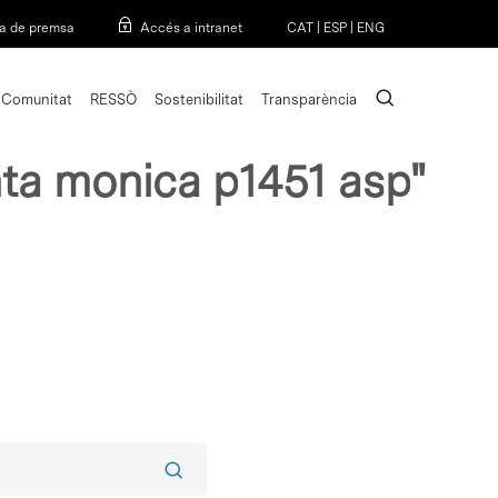
Menu
a de premsa
Accés a intranet
CAT
|
ESP
|
ENG
search
Comunitat
RESSÒ
Sostenibilitat
Transparència
anta monica p1451 asp"