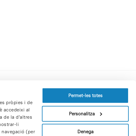
Perfil del contractant
Permet-les totes
es pròpies i de
Política de privacitat
è accedeixi al
Avís Legal
Personalitza
 de la d'altres
Política de cookies
ostrar-li
Patrons i patrocinadors
Denega
e navegació (per
Borsa de treball