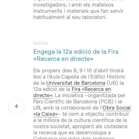
investigadors, i amb els mateixos
instruments i materials que fan servir
habitualment al seu laboratori.
Notícies
Engega la 12a edició de la Fira
«Recerca en directe»
Els propers dies 8, 9 i 10 d’abril tindrà
lloc a l’Aula Capella de l’Edifici Històric
de la
Universitat de Barcelona
(UB) la
12a edició de la
Fira «Recerca en
directe»
. La iniciativa –organitzada pel
Parc Científic de Barcelona (PCB) i la
UB, amb la col·laboració de l’
Obra Social
«la Caixa»
– té com a objectiu contribuir
a la millora de la cultura científica de la
nostra societat, apropant als ciutadans
la recerca que es desenvolupa a
Catalunya per mitjà dels mateixos