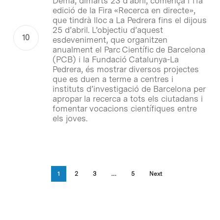
Demà, dimarts 23 d’abril, comença l’11a
edició de la Fira «Recerca en directe»,
que tindrà lloc a La Pedrera fins el dijous
25 d’abril. L’objectiu d’aquest
esdeveniment, que organitzen
anualment el Parc Científic de Barcelona
(PCB) i la Fundació Catalunya-La
Pedrera, és mostrar diversos projectes
que es duen a terme a centres i
instituts d’investigació de Barcelona per
apropar la recerca a tots els ciutadans i
fomentar vocacions científiques entre
els joves.
1
2
3
…
5
Next