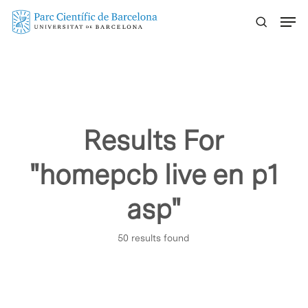
Skip
Menu
to
main
content
Results For
"homepcb live en p1
asp"
50 results found