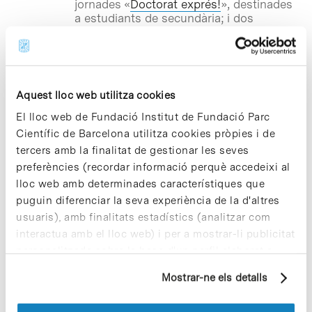
jornades «
Doctorat exprés!
», destinades
a estudiants de secundària; i dos
‘tallers-teatre’, organitzats per als més
joves en el marc del programa «
Recerca
a primària
». Totes les activitats compten
amb el suport de la Fundació Espanyola
per a la Ciència i la Tecnologia (FECYT)
Aquest lloc web utilitza cookies
del Ministeri d’Economia i
Competitivitat; de l’Institut de Cultura
El lloc web de Fundació Institut de Fundació Parc
de Barcelona de l’Ajuntament de
Científic de Barcelona utilitza cookies pròpies i de
Barcelona; i de la Fundació Catalunya –
tercers amb la finalitat de gestionar les seves
La Pedrera.
preferències (recordar informació perquè accedeixi al
lloc web amb determinades característiques que
puguin diferenciar la seva experiència de la d'altres
Notícies
usuaris), amb finalitats estadístics (analitzar com
La Responsabilitat Social
interactua amb el lloc web) i per a mostrar-li publicitat
Corporativa des de la
perspectiva de la direcció
personalitzada sobre la base d'un perfil elaborat a
estratègica de l’empresa
partir dels seus hàbits de navegació (per exemple,
Mostrar-ne els detalls
pàgines visitades). Per a obtenir més informació sobre
La Universitat de Barcelona (UB) i la
les cookies pot consultar la
Política de cookies
del
Fundació Centre d’Investigació