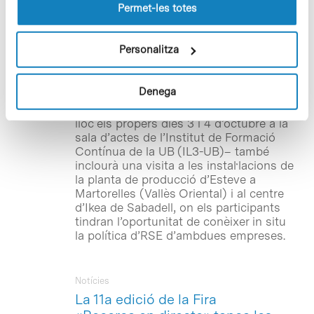
lloc web.
Permet-les totes
d’Economia i Societat (CIES)
, amb seu
al Parc Científic de Barcelona (PCB),
organitzen una Jornada sobre
Personalitza
Responsabilitat Social Corporativa
(RSC) amb motiu de l’inici de curs de la
XII edició del
Màster en Responsabilitat
Denega
Social Corporativa, Comptabilitat i
Auditoria Social
. La trobada –que tindrà
lloc els propers dies 3 i 4 d’octubre a la
sala d’actes de l’Institut de Formació
Contínua de la UB (IL3-UB)– també
inclourà una visita a les instal·lacions de
la planta de producció d’Esteve a
Martorelles (Vallès Oriental) i al centre
d’Ikea de Sabadell, on els participants
tindran l’oportunitat de conèixer in situ
la política d’RSE d’ambdues empreses.
Notícies
La 11a edició de la Fira