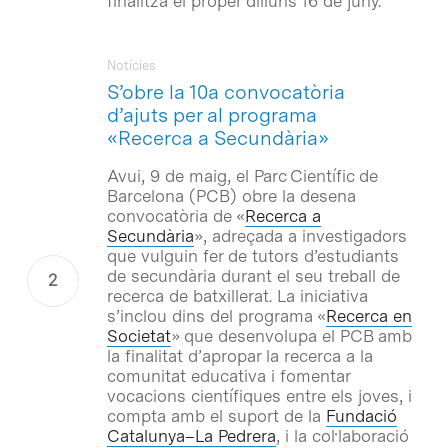
finalitza el proper dilluns 16 de juny.
Notícies
S’obre la 10a convocatòria
d’ajuts per al programa
«Recerca a Secundària»
Avui, 9 de maig, el Parc Científic de
Barcelona (PCB) obre la desena
convocatòria de «
Recerca a
Secundària
», adreçada a investigadors
que vulguin fer de tutors d’estudiants
de secundària durant el seu treball de
recerca de batxillerat. La iniciativa
s’inclou dins del programa «
Recerca en
Societat
» que desenvolupa el PCB amb
la finalitat d’apropar la recerca a la
comunitat educativa i fomentar
vocacions científiques entre els joves, i
compta amb el suport de la
Fundació
Catalunya–La Pedrera
, i la col·laboració